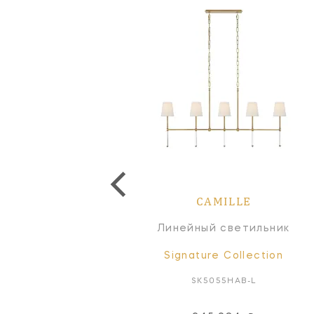
CAMILLE
CAMILLE
Люстра
Линейный светильник
Signature Collection
Signature Collection
SK5050HAB-NP
SK5055HAB-L