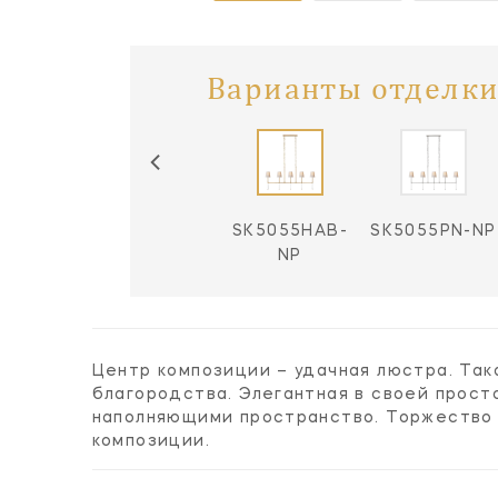
Варианты отделки
SK5055BZ-NP
SK5055HAB-
SK5055PN-NP
NP
Центр композиции – удачная люстра. Та
благородства. Элегантная в своей прост
наполняющими пространство. Торжество 
композиции.