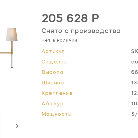
205 628 Р
Снято с производства
Нет в наличии
Артикул
S
Отделка
со
Высота
66
Ширина
13
Крепление
12
Абажур
10
Мощность
5/