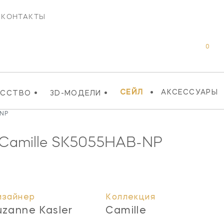
КОНТАКТЫ
0
•
•
•
СЕЙЛ
АКСЕССУАРЫ
УССТВО
3D-МОДЕЛИ
-NP
Camille
SK5055HAB-NP
изайнер
Коллекция
uzanne Kasler
Camille