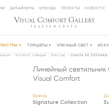
ИИ
ДИЗАЙНЕРЫ
БРЕНДЫ
ПРОЕКТЫ
НОВОСТИ
V
C
G
ISUAL
OMFORT
ALLERY
ГАЛЕРЕЯ
СВЕТА
•
•
•
ЛЮСТРЫ
ТОРШЕРЫ
УЛИЧНЫЙ СВЕТ
ИСК
авная
-
Каталог товаров
-
Люстры
-
Camille SK 5055HAB
Линейный светильник 
Visual Comfort
Бренд
Д
Signature Collection
S