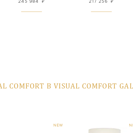
245 984
₽
217 256
₽
AL COMFORT В VISUAL COMFORT GA
NEW
N