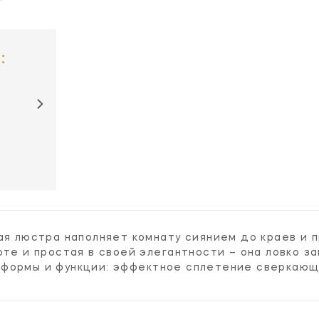
:
кая люстра наполняет комнату сиянием до краев и
оте и простая в своей элегантности – она ловко з
формы и функции: эффектное сплетение сверкающи