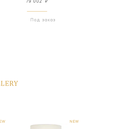
79 002
₽
94 307
₽
Под заказ
Под заказ
LLERY
EW
NEW