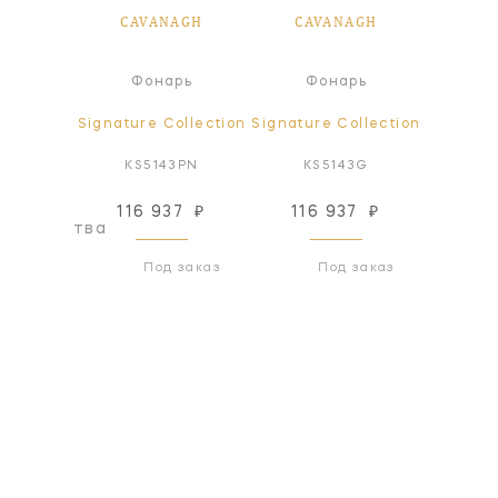
AGH
CAVANAGH
CAVANAGH
CA
а
Фонарь
Фонарь
ollection
Signature Collection
Signature Collection
Signatur
3NVY
KS5143PN
KS5143G
KS
116 937
₽
116 937
₽
69
оизводства
Под заказ
Под заказ