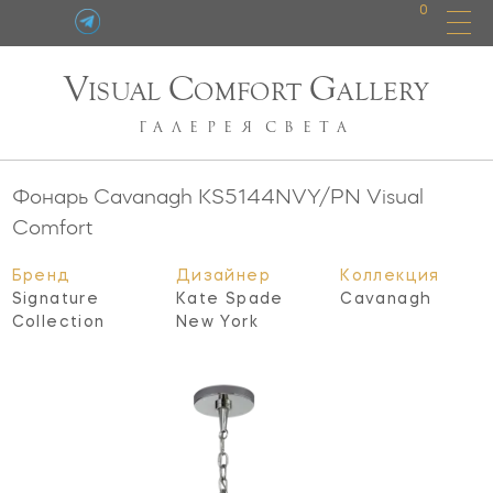
0
V
C
G
ISUAL
OMFORT
ALLERY
ГАЛЕРЕЯ
СВЕТА
Фонарь Cavanagh
KS5144NVY/PN
Visual
Comfort
Бренд
Дизайнер
Коллекция
Signature
Kate Spade
Cavanagh
Collection
New York