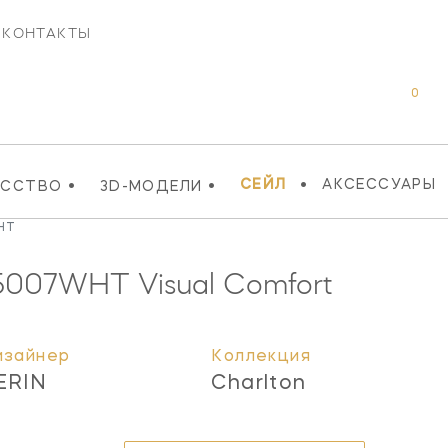
КОНТАКТЫ
0
•
•
•
СЕЙЛ
АКСЕССУАРЫ
УССТВО
3D-МОДЕЛИ
HT
5007WHT
Visual Comfort
изайнер
Коллекция
ERIN
Charlton