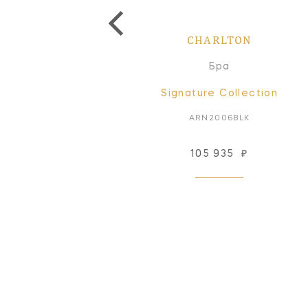
CHARLTON
CHARLTON
Бра
Бра
Signature Collection
Signature Collection
ARN2072BLK
ARN2006BLK
187 673
₽
105 935
₽
Под заказ