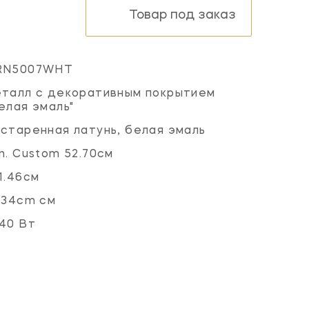
Товар под заказ
RN5007WHT
талл с декоративным покрытием
елая эмаль"
старенная латунь, белая эмаль
n. Custom 52.70см
1.46см
.34cm см
40 Вт