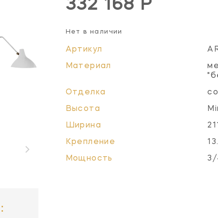
332 168 Р
Нет в наличии
Артикул
A
Материал
ме
"б
Отделка
со
Высота
Mi
Ширина
21
Крепление
13
Мощность
3/
: