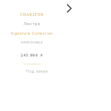
CHARLTON
CHARLTON
Люстра
Настольная лампа
Signature Collection
Signature Collectio
ARN5006BLK
ARN3006WHT
245 984
₽
97 898
₽
Под заказ
Под заказ