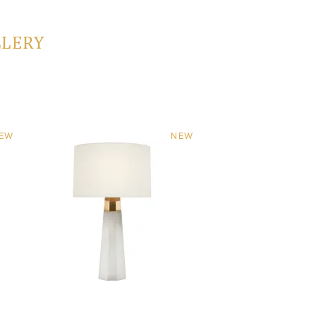
LLERY
EW
NEW