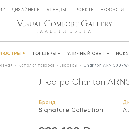
ИИ
ДИЗАЙНЕРЫ
БРЕНДЫ
ПРОЕКТЫ
НОВОСТИ
V
C
G
ISUAL
OMFORT
ALLERY
ГАЛЕРЕЯ
СВЕТА
•
•
•
ЛЮСТРЫ
ТОРШЕРЫ
УЛИЧНЫЙ СВЕТ
ИСК
лавная
-
Каталог товаров
-
Люстры
-
Charlton ARN 5007W
Люстра Charlton
ARN
Бренд
Д
Signature Collection
A