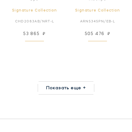
Signature Collection
Signature Collection
CHD2083AB/NRT-L
ARN5345PN/EB-L
53 865
₽
505 476
₽
Показать еще +