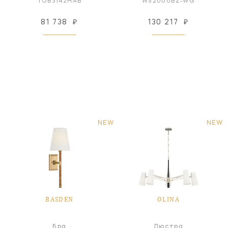
TOB3142HAB
WS2000BZ-WG
81 738
₽
130 217
₽
NEW
NEW
BASDEN
OLINA
Бра
Люстра