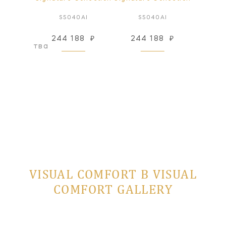
1PN
S5040AI
S5040AI
S5
244 188
₽
244 188
₽
489
оизводства
VISUAL COMFORT В VISUAL
COMFORT GALLERY