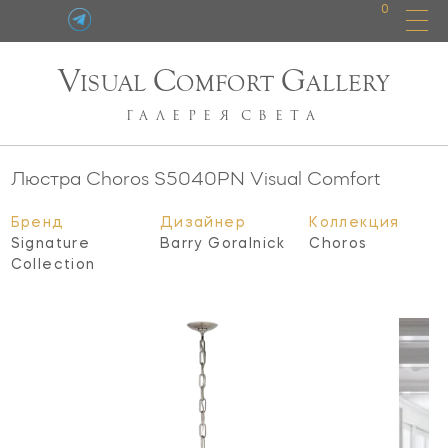
0
V
C
G
ISUAL
OMFORT
ALLERY
ГАЛЕРЕЯ
СВЕТА
Люстра Choros
S5040PN
Visual Comfort
Бренд
Дизайнер
Коллекция
Signature
Barry Goralnick
Choros
Collection