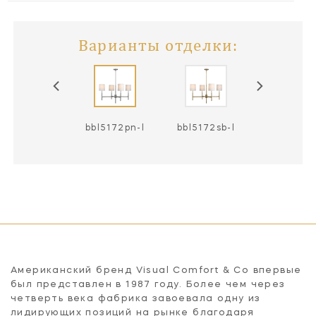
Варианты отделки:
bl5172bz-l
bbl5172pn-l
bbl5172sb-l
Американский бренд Visual Comfort & Co впервые
был представлен в 1987 году. Более чем через
четверть века фабрика завоевала одну из
лидирующих позиций на рынке благодаря