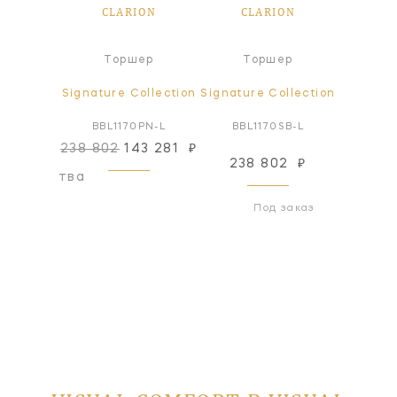
ION
CLARION
CLARION
CL
а
Торшер
Торшер
Т
ollection
Signature Collection
Signature Collection
Signatur
0BZ-L
BBL1170PN-L
BBL1170SB-L
BBL1
238 802
143 281
₽
238 802
₽
238
оизводства
Под заказ