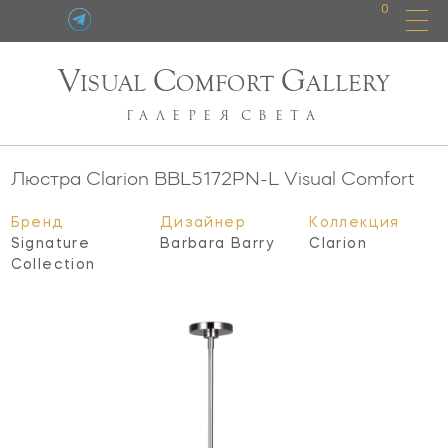
0
V
C
G
ISUAL
OMFORT
ALLERY
ГАЛЕРЕЯ
СВЕТА
Люстра Clarion
BBL5172PN-L
Visual Comfort
Бренд
Дизайнер
Коллекция
Signature
Barbara Barry
Clarion
Collection