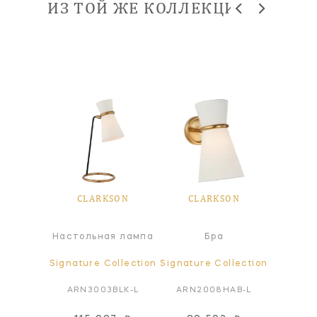
ИЗ ТОЙ ЖЕ КОЛЛЕКЦИИ
SON
CLARKSON
CLARKSON
CL
сной
Настольная лампа
Бра
Т
ьник
ollection
Signature Collection
Signature Collection
Signatur
PN/PN
ARN3003BLK-L
ARN2008HAB-L
ARN1