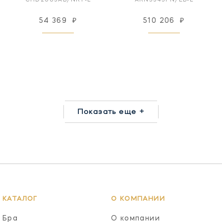
CHD2083AB/NRT-L
ARN5345PN/EB-L
54 369
₽
510 206
₽
Показать еще +
КАТАЛОГ
О КОМПАНИИ
Бра
О компании