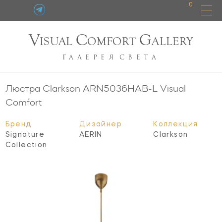
0
V
C
G
ISUAL
OMFORT
ALLERY
ГАЛЕРЕЯ
СВЕТА
Люстра Clarkson
ARN5036HAB-L
Visual
Comfort
Бренд
Дизайнер
Коллекция
Signature
AERIN
Clarkson
Collection