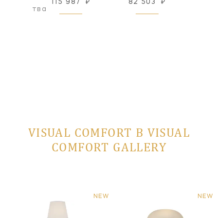
115 987
₽
82 503
₽
164
оизводства
VISUAL COMFORT В VISUAL
COMFORT GALLERY
NEW
NEW