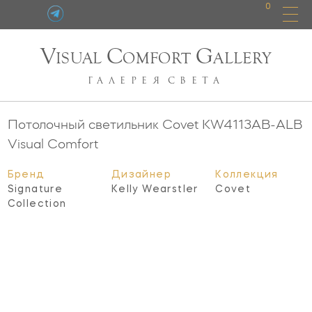
0
V
C
G
ISUAL
OMFORT
ALLERY
ГАЛЕРЕЯ
СВЕТА
Потолочный светильник Covet
KW4113AB-ALB
Visual Comfort
Бренд
Дизайнер
Коллекция
Signature
Kelly Wearstler
Covet
Collection