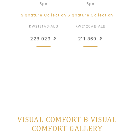
а
Бра
Бра
ollection
Signature Collection
Signature Collection
Signatur
Z-ALB
KW2121AB-ALB
KW2120AB-ALB
KW21
31
₽
228 029
₽
211 869
₽
228
 заказ
VISUAL COMFORT В VISUAL
COMFORT GALLERY