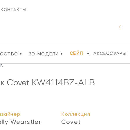
КОНТАКТЫ
0
•
•
•
СЕЙЛ
АКСЕССУАРЫ
УССТВО
3D-МОДЕЛИ
LB
к Covet
KW4114BZ-ALB
изайнер
Коллекция
elly Wearstler
Covet