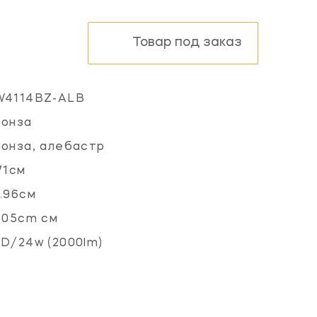
Товар под заказ
W4114BZ-ALB
ронза
онза, алебастр
71см
.96см
.05cm см
D/24w (2000lm)