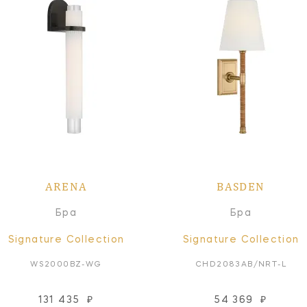
ARENA
BASDEN
Бра
Бра
Signature Collection
Signature Collection
WS2000BZ-WG
CHD2083AB/NRT-L
131 435
₽
54 369
₽