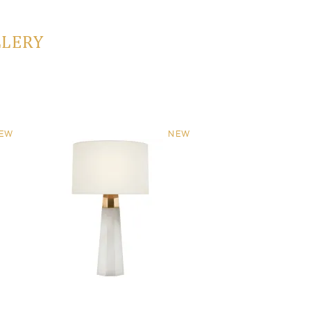
LLERY
EW
NEW