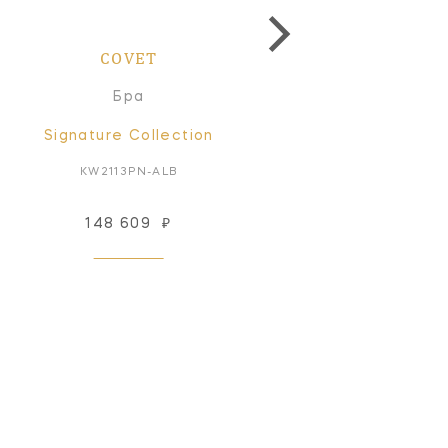
COVET
COVET
Бра
Бра
Signature Collection
Signature Collectio
KW2113PN-ALB
KW2113AB-ALB
148 609
₽
148 609
₽