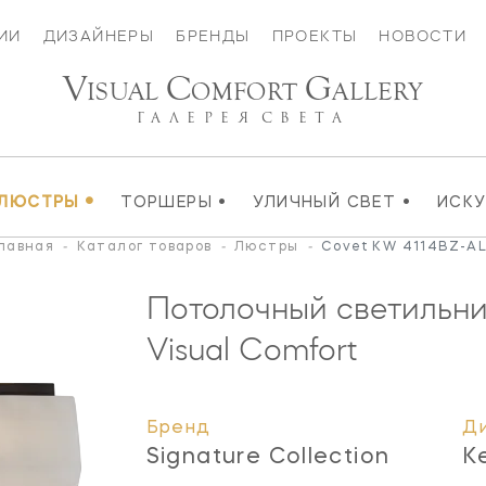
ИИ
ДИЗАЙНЕРЫ
БРЕНДЫ
ПРОЕКТЫ
НОВОСТИ
V
C
G
ISUAL
OMFORT
ALLERY
ГАЛЕРЕЯ
СВЕТА
•
•
•
ЛЮСТРЫ
ТОРШЕРЫ
УЛИЧНЫЙ СВЕТ
ИСК
лавная
-
Каталог товаров
-
Люстры
-
Covet KW 4114BZ-A
Потолочный светильни
Visual Comfort
Бренд
Д
Signature Collection
K