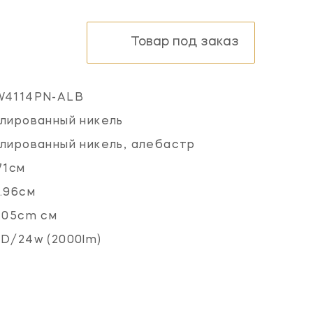
Товар под заказ
W4114PN-ALB
лированный никель
лированный никель, алебастр
71см
.96см
.05cm см
D/24w (2000lm)