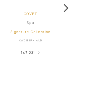
COVET
COVET
Бра
Бра
Signature Collection
Signature Collectio
KW2113PN-ALB
KW2113AB-ALB
147 231
₽
147 231
₽