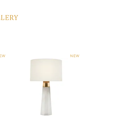
LLERY
EW
NEW