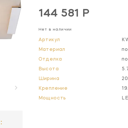
144 581 Р
Нет в наличии
Артикул
K
Материал
по
Отделка
по
Высота
5.
Ширина
20
Крепление
19
Мощность
LE
: