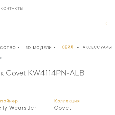
КОНТАКТЫ
0
•
•
•
СЕЙЛ
АКСЕССУАРЫ
УССТВО
3D-МОДЕЛИ
LB
к Covet
KW4114PN-ALB
изайнер
Коллекция
elly Wearstler
Covet