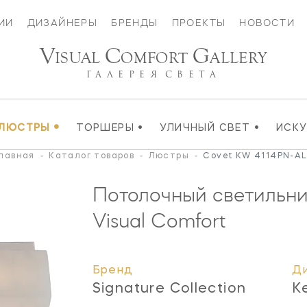
ИИ
ДИЗАЙНЕРЫ
БРЕНДЫ
ПРОЕКТЫ
НОВОСТИ
V
C
G
ISUAL
OMFORT
ALLERY
ГАЛЕРЕЯ
СВЕТА
•
•
•
ЛЮСТРЫ
ТОРШЕРЫ
УЛИЧНЫЙ СВЕТ
ИСК
лавная
-
Каталог товаров
-
Люстры
-
Covet KW 4114PN-A
Потолочный светильни
Visual Comfort
Бренд
Д
Signature Collection
K