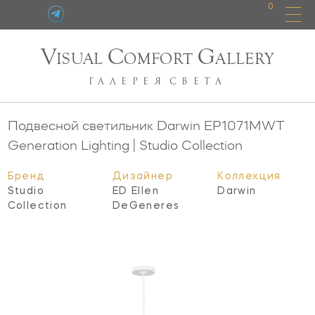
0
V
C
G
ISUAL
OMFORT
ALLERY
ГАЛЕРЕЯ
СВЕТА
Подвесной светильник Darwin
EP1071MWT
Generation Lighting | Studio Collection
Бренд
Дизайнер
Коллекция
Studio
ED Ellen
Darwin
Collection
DeGeneres