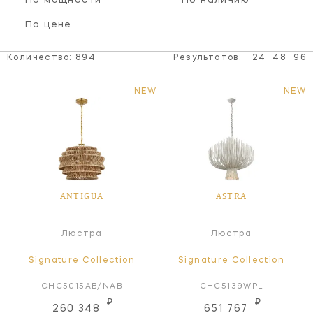
По мощности
По наличию
По цене
Количество:
894
Результатов:
24
48
96
NEW
NEW
ANTIGUA
ASTRA
Люстра
Люстра
Signature Collection
Signature Collection
CHC5015AB/NAB
CHC5139WPL
₽
₽
260 348
651 767