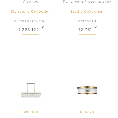
Люстра
Потолочный светильник
Signature Collection
Studio Collection
CHC5903PN/CG-L
CF1052PN
₽
₽
1 228 122
72 761
BECKETT
GENEVA