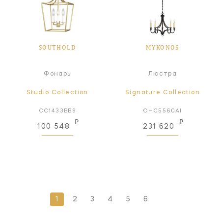
SOUTHOLD
MYKONOS
Фонарь
Люстра
Studio Collection
Signature Collection
CC1433BBS
CHC5560AI
₽
₽
100 548
231 620
1
2
3
4
5
6