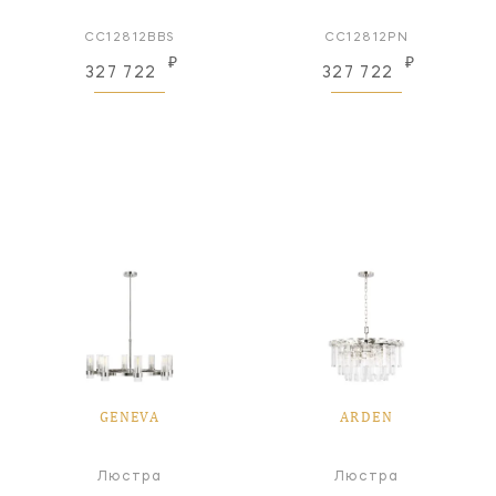
CC12812BBS
CC12812PN
₽
₽
327 722
327 722
GENEVA
ARDEN
Люстра
Люстра