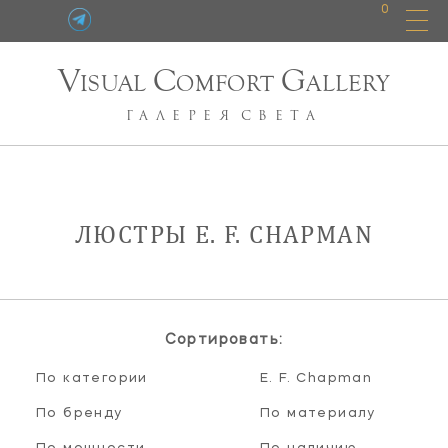
0
V
C
G
ISUAL
OMFORT
ALLERY
ГАЛЕРЕЯ
СВЕТА
ЛЮСТРЫ E. F. CHAPMAN
Сортировать:
По категории
E. F. Chapman
По бренду
По материалу