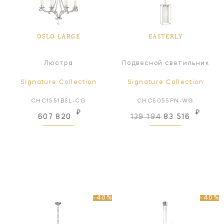
OSLO LARGE
EASTERLY
Люстра
Подвесной светильник
Signature Collection
Signature Collection
CHC1551BSL-CG
CHC5055PN-WG
₽
₽
607 820
139 194
83 516
-40%
-40%