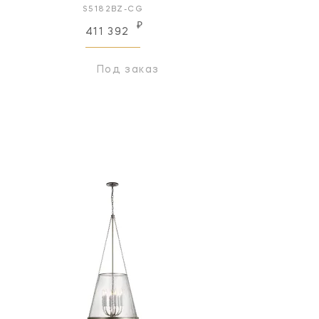
S5182BZ-CG
₽
411 392
Под заказ