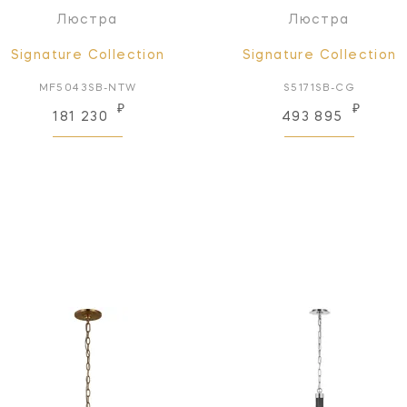
Люстра
Люстра
Signature Collection
Signature Collection
MF5043SB-NTW
S5171SB-CG
₽
₽
181 230
493 895