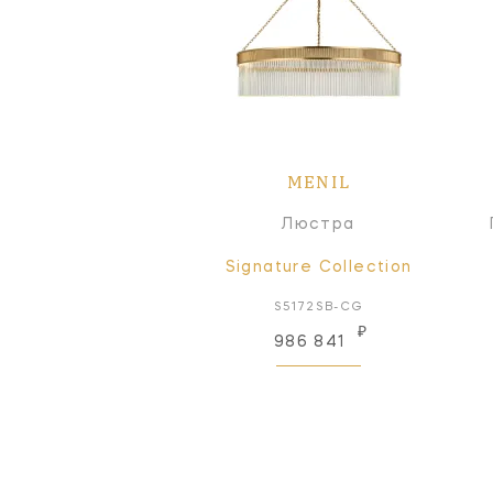
MENIL
Люстра
Signature Collection
S5172SB-CG
₽
986 841