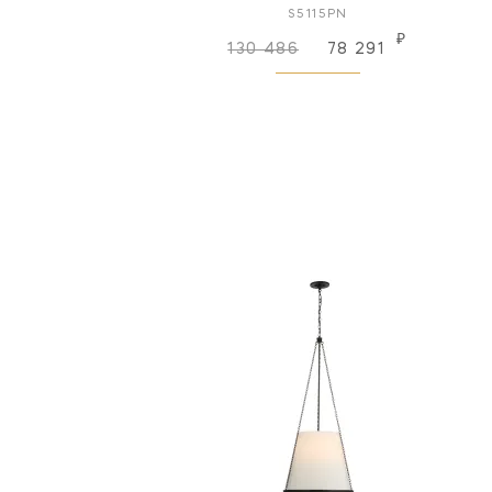
S5115PN
₽
130 486
78 291