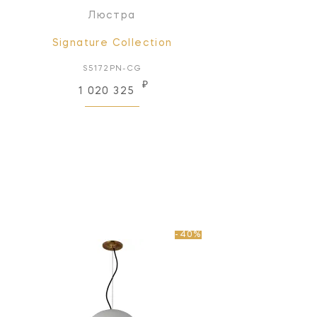
Люстра
Signature Collection
S5172PN-CG
₽
1 020 325
-40%