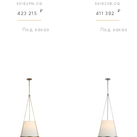
S5182PN-CG
S5182SB-CG
₽
₽
423 215
411 392
Под заказ
Под заказ