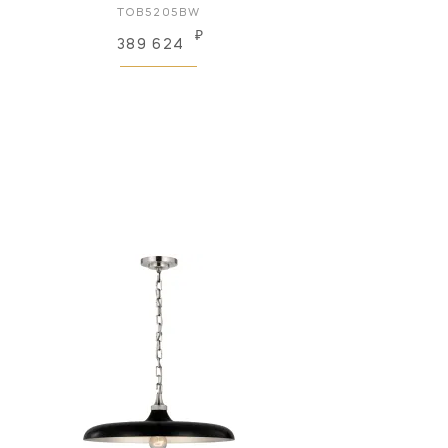
TOB5205BW
₽
389 624