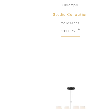
Люстра
Studio Collection
TC1034BBS
₽
131 072