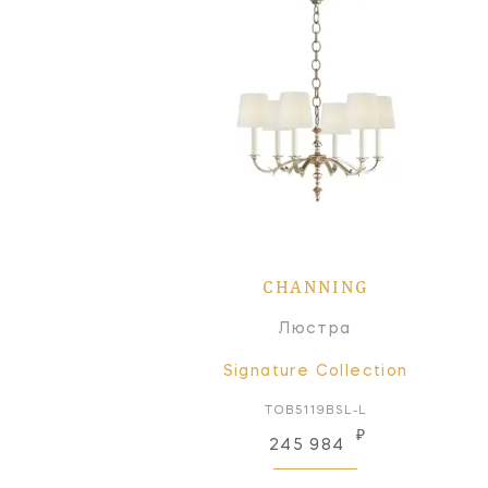
CHANNING
Люстра
Signature Collection
TOB5119BSL-L
₽
245 984