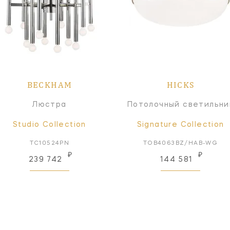
BECKHAM
HICKS
Люстра
Потолочный светильни
Studio Collection
Signature Collection
TC10524PN
TOB4063BZ/HAB-WG
₽
₽
239 742
144 581