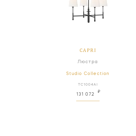
CAPRI
Люстра
Studio Collection
TC1004AI
₽
131 072