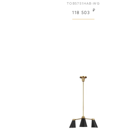
TOB5751HAB-WG
₽
118 503