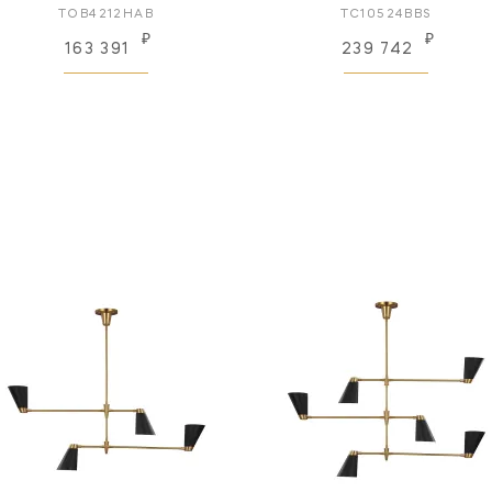
TOB4212HAB
TC10524BBS
₽
₽
163 391
239 742