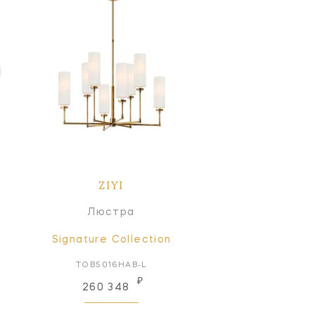
ZIYI
Люстра
Signature Collection
TOB5016HAB-L
₽
260 348