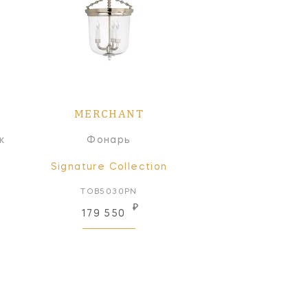
MERCHANT
к
Фонарь
Signature Collection
TOB5030PN
₽
179 550