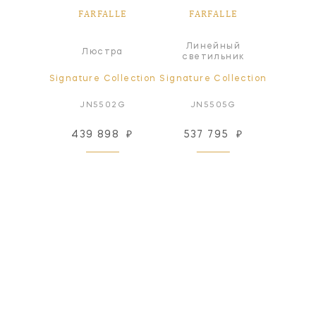
LLE
FARFALLE
FARFALLE
FA
Линейный
ра
Люстра
Л
светильник
ollection
Signature Collection
Signature Collection
Signatur
01G
JN5502G
JN5505G
JN5
86
₽
439 898
₽
537 795
₽
361
 заказ