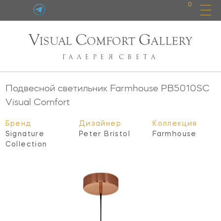
0
V
C
G
ISUAL
OMFORT
ALLERY
ГАЛЕРЕЯ
СВЕТА
Подвесной светильник Farmhouse
PB5010SC
Visual Comfort
Бренд
Дизайнер
Коллекция
Signature
Peter Bristol
Farmhouse
Collection