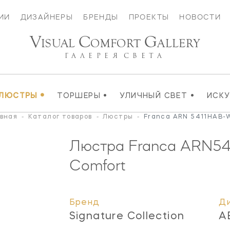
ИИ
ДИЗАЙНЕРЫ
БРЕНДЫ
ПРОЕКТЫ
НОВОСТИ
V
C
G
ISUAL
OMFORT
ALLERY
ГАЛЕРЕЯ
СВЕТА
•
•
•
ЛЮСТРЫ
ТОРШЕРЫ
УЛИЧНЫЙ СВЕТ
ИСК
вная
-
Каталог товаров
-
Люстры
-
Franca ARN 5411HAB
Люстра Franca
ARN54
Comfort
Бренд
Д
Signature Collection
A