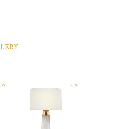
LLERY
EW
NEW