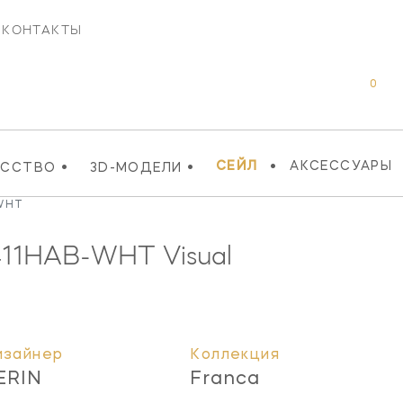
КОНТАКТЫ
0
•
•
•
СЕЙЛ
АКСЕССУАРЫ
УССТВО
3D-МОДЕЛИ
-WHT
11HAB-WHT
Visual
изайнер
Коллекция
ERIN
Franca