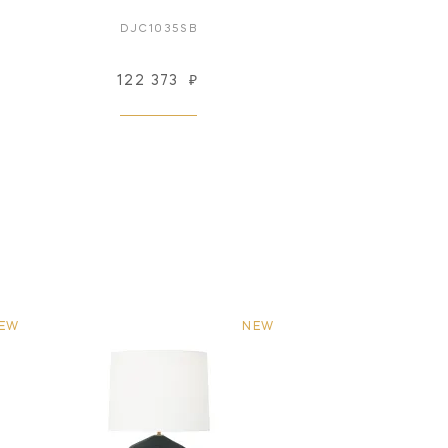
DJC1035SB
122 373
₽
EW
NEW