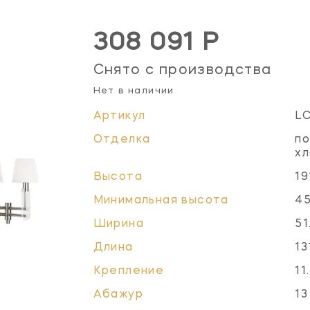
308 091 Р
Снято с производства
Нет в наличии
Артикул
L
Отделка
по
хл
Высота
19
Минимальная высота
45
Ширина
51
Длина
13
Крепление
11
Абажур
13