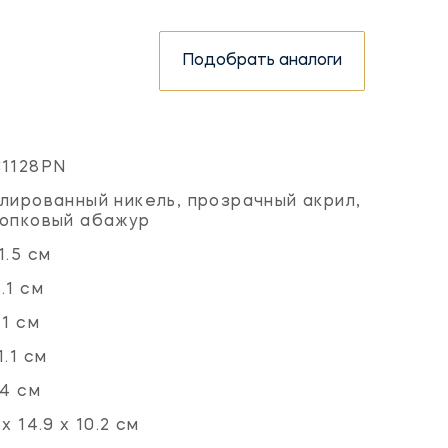
Подобрать аналоги
C1128PN
лированный никель, прозрачный акрил,
опковый абажур
1.5 см
.1 см
.1 см
1.1 см
.4 см
 х 14.9 х 10.2 см