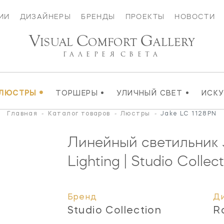
ИИ
ДИЗАЙНЕРЫ
БРЕНДЫ
ПРОЕКТЫ
НОВОСТИ
V
C
G
ISUAL
OMFORT
ALLERY
ГАЛЕРЕЯ
СВЕТА
•
•
•
ЛЮСТРЫ
ТОРШЕРЫ
УЛИЧНЫЙ СВЕТ
ИСК
Главная
-
Каталог товаров
-
Люстры
-
Jake LC 1128PN
Линейный светильник
Lighting | Studio Collec
Бренд
Д
Studio Collection
R