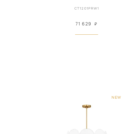
CT1201PRW1
71 629
₽
NEW