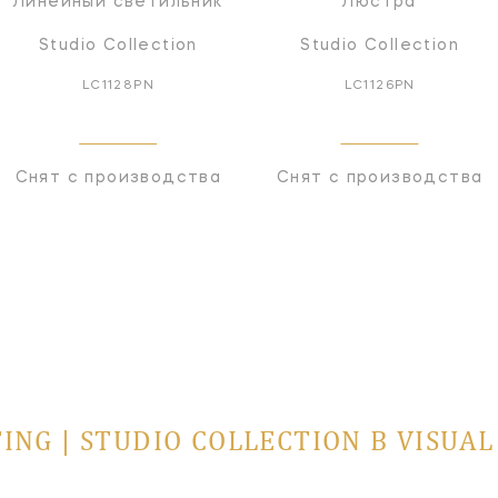
Линейный светильник
Люстра
Studio Collection
Studio Collection
LC1128PN
LC1126PN
Снят с производства
Снят с производства
ING | STUDIO COLLECTION В VISUA