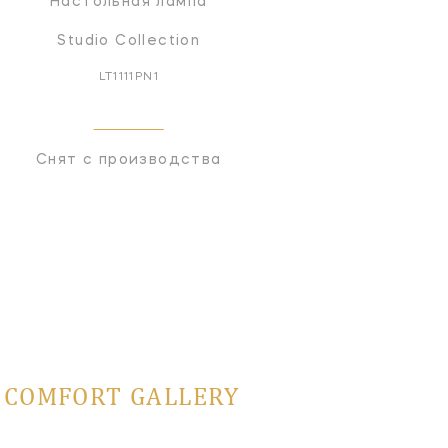
Настольная лампа
Бра
Studio Collection
Studio Collection
LT1111PN1
LW1051PN
Снят с производства
Снят с производств
L COMFORT GALLERY