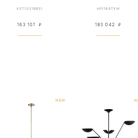
KST1031BBS1
AP1186TXW
163 107
₽
183 042
₽
NEW
N