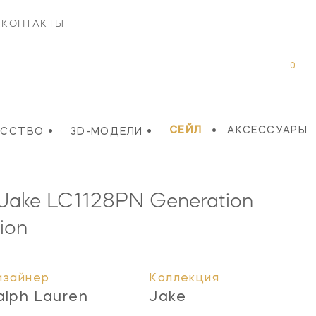
КОНТАКТЫ
0
•
•
•
СЕЙЛ
АКСЕССУАРЫ
УССТВО
3D-МОДЕЛИ
 Jake
LC1128PN
Generation
tion
изайнер
Коллекция
alph Lauren
Jake