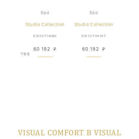
Пот
а
Бра
Бра
све
ollection
Studio Collection
Studio Collection
Studio
AB-NP
EW1071MBK
EW1071MWT
EF1
66 434
60 192
₽
60 192
₽
оизводства
VISUAL COMFORT В VISUAL