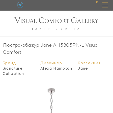
0
V
C
G
ISUAL
OMFORT
ALLERY
ГАЛЕРЕЯ
СВЕТА
Люстра-абажур Jane
AH5305PN-L
Visual
Comfort
Бренд
Дизайнер
Коллекция
Signature
Alexa Hampton
Jane
Collection