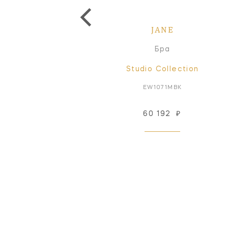
JANE
JANE
Бра
Бра
Signature Collection
Studio Collection
AH2305HAB-NP
EW1071MBK
60 192
₽
Снят с производства