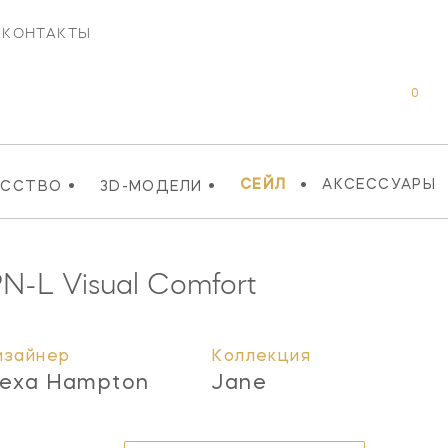
КОНТАКТЫ
0
•
•
•
СЕЙЛ
АКСЕССУАРЫ
УССТВО
3D-МОДЕЛИ
PN-L
Visual Comfort
изайнер
Коллекция
lexa Hampton
Jane