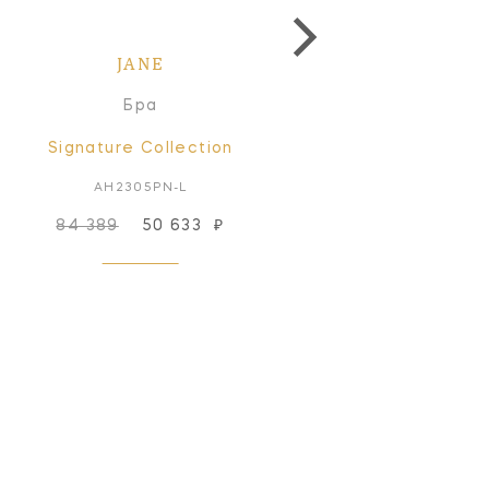
JANE
JANE
Бра
Люстра
Signature Collection
Studio Collection
AH2305PN-L
EC1025MBK
84 389
50 633
₽
232 560
₽
Под заказ