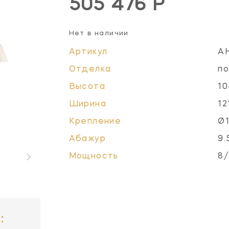
505 476 Р
Нет в наличии
Артикул
A
Отделка
по
Высота
10
Ширина
12
Крепление
Ø1
Абажур
9.
Мощность
8/
: