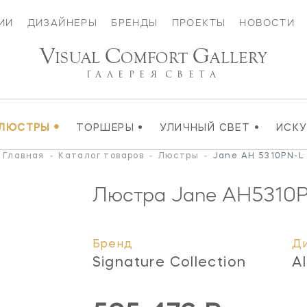
ИИ
ДИЗАЙНЕРЫ
БРЕНДЫ
ПРОЕКТЫ
НОВОСТИ
V
C
G
ISUAL
OMFORT
ALLERY
ГАЛЕРЕЯ
СВЕТА
•
•
•
ЛЮСТРЫ
ТОРШЕРЫ
УЛИЧНЫЙ СВЕТ
ИСК
Главная
-
Каталог товаров
-
Люстры
-
Jane AH 5310PN-L
Люстра Jane
AH5310
Бренд
Д
Signature Collection
A