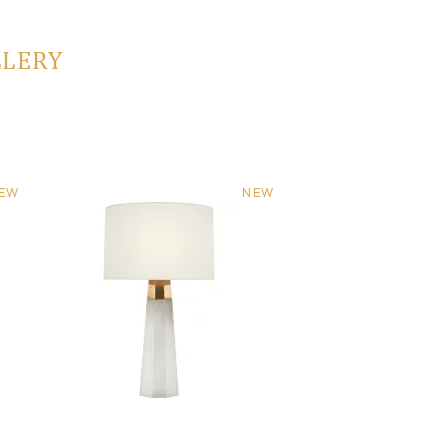
LLERY
EW
NEW