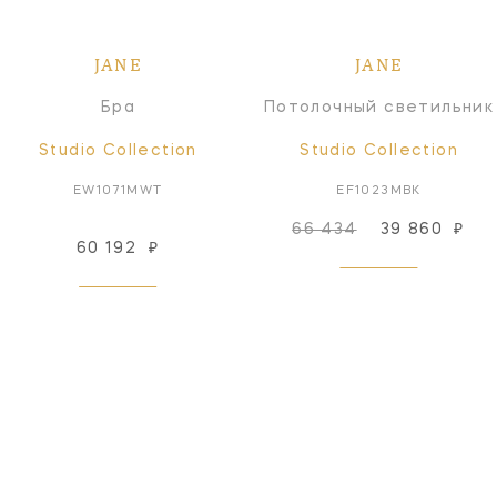
JANE
JANE
Бра
Потолочный светильник
Studio Collection
Studio Collection
EW1071MWT
EF1023MBK
66 434
39 860
₽
60 192
₽