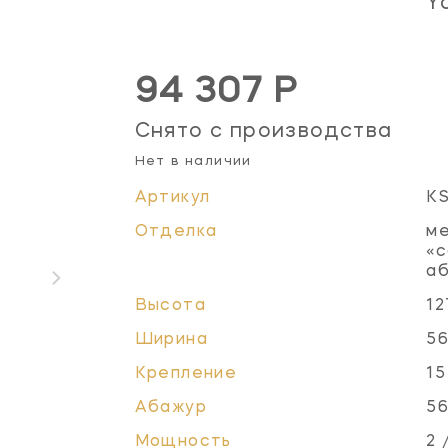
Y
94 307 Р
Снято с производства
Нет в наличии
Артикул
K
Отделка
ме
«с
а
Высота
12
Ширина
56
Крепление
15
Абажур
56
Мощность
2 