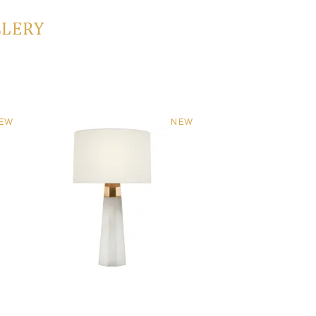
LLERY
EW
NEW