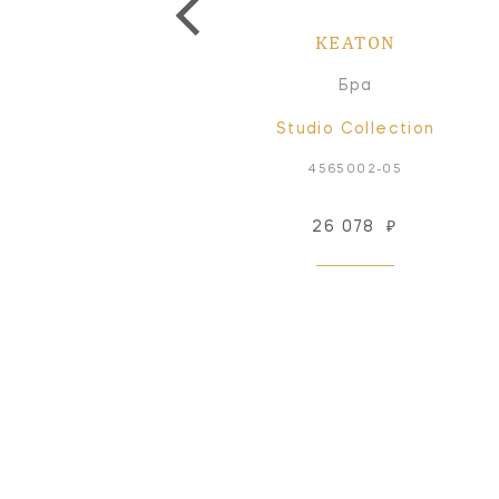
KEATON
KEATON
астенный светильник
Бра
Signature Collection
Studio Collection
KS2233G
4565002-05
26 078
₽
Снят с производства