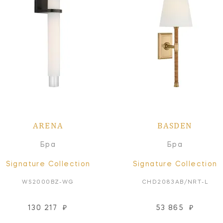
ARENA
BASDEN
Бра
Бра
Signature Collection
Signature Collection
WS2000BZ-WG
CHD2083AB/NRT-L
130 217
₽
53 865
₽