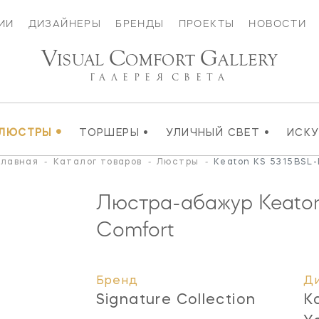
ИИ
ДИЗАЙНЕРЫ
БРЕНДЫ
ПРОЕКТЫ
НОВОСТИ
V
C
G
ISUAL
OMFORT
ALLERY
ГАЛЕРЕЯ
СВЕТА
•
•
•
ЛЮСТРЫ
ТОРШЕРЫ
УЛИЧНЫЙ СВЕТ
ИСК
Главная
-
Каталог товаров
-
Люстры
-
Keaton KS 5315BSL-
Люстра-абажур Keato
Comfort
Бренд
Д
Signature Collection
K