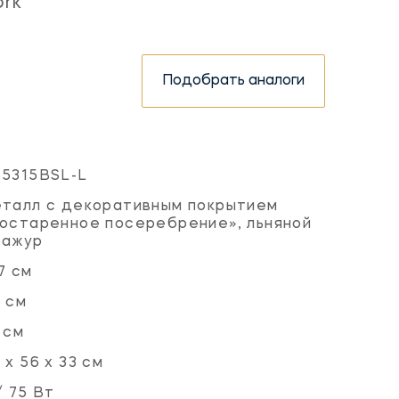
ork
Подобрать аналоги
S5315BSL-L
талл с декоративным покрытием
остаренное посеребрение», льняной
бажур
7 см
 см
 см
 х 56 х 33 см
/ 75 Вт