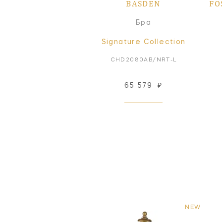
BASDEN
FO
Бра
Signature Collection
CHD2080AB/NRT-L
65 579
₽
NEW