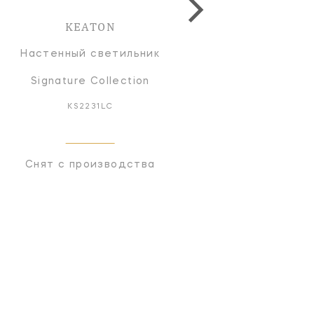
KEATON
KEATON
Настенный светильник
Настенный светильн
Signature Collection
Signature Collectio
KS2231LC
KS2231BSL
Снят с производства
Снят с производств