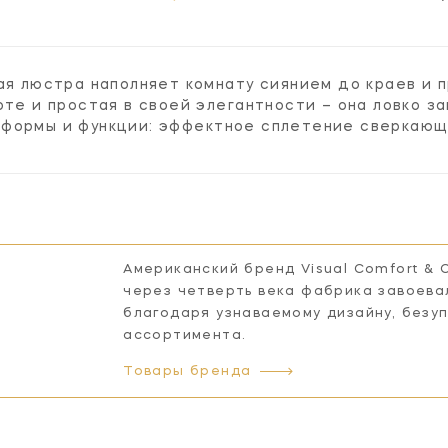
кая люстра наполняет комнату сиянием до краев и
оте и простая в своей элегантности – она ловко з
формы и функции: эффектное сплетение сверкающи
Американский бренд Visual Comfort & 
через четверть века фабрика завоева
благодаря узнаваемому дизайну, безу
ассортимента.
Товары бренда