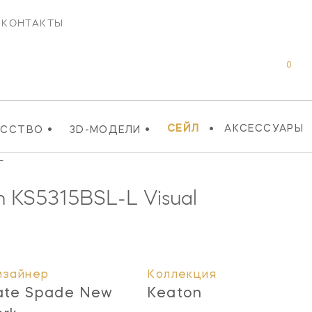
КОНТАКТЫ
0
•
•
•
СЕЙЛ
АКСЕССУАРЫ
УССТВО
3D-МОДЕЛИ
L
n
KS5315BSL-L
Visual
изайнер
Коллекция
ate Spade New
Keaton