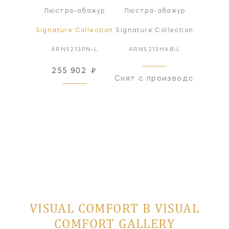
Люстра-абажур
Люстра-абажур
Люстр
Signature Collection
Signature Collection
Signatur
ARN5213PN-L
ARN5213HAB-L
ARN5
255 902
₽
Снят с производства
Снят с
VISUAL COMFORT В VISUAL
COMFORT GALLERY