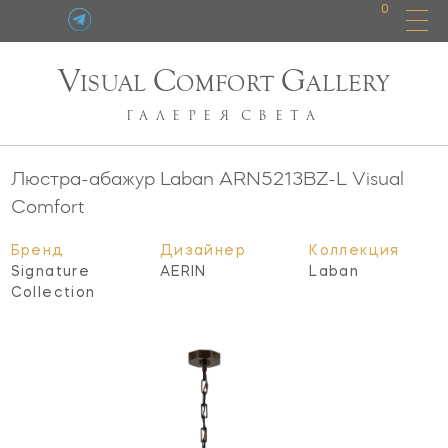
0
V
C
G
ISUAL
OMFORT
ALLERY
ГАЛЕРЕЯ
СВЕТА
Люстра-абажур Laban
ARN5213BZ-L
Visual
Comfort
Бренд
Дизайнер
Коллекция
Signature
AERIN
Laban
Collection