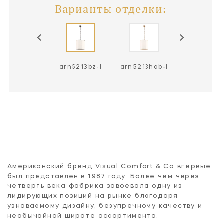
Варианты отделки:
rn5213pn-l
arn5213bz-l
arn5213hab-l
Американский бренд Visual Comfort & Co впервые
был представлен в 1987 году. Более чем через
четверть века фабрика завоевала одну из
лидирующих позиций на рынке благодаря
узнаваемому дизайну, безупречному качеству и
необычайной широте ассортимента.