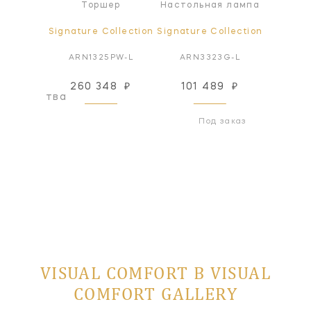
я лампа
Торшер
Настольная лампа
Настол
ollection
Signature Collection
Signature Collection
Signatur
4G-L
ARN1325PW-L
ARN3323G-L
ARN3
260 348
₽
101 489
₽
101
оизводства
Под заказ
VISUAL COMFORT В VISUAL
COMFORT GALLERY