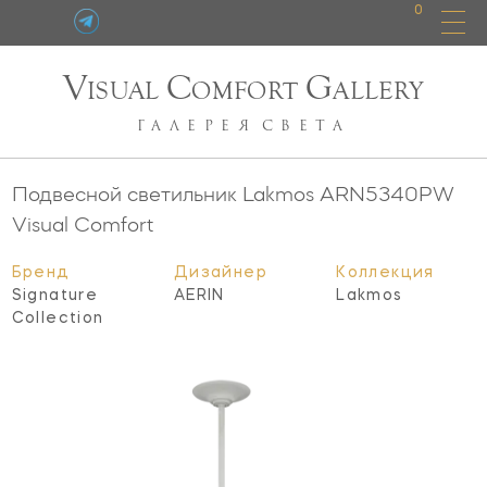
0
V
C
G
ISUAL
OMFORT
ALLERY
ГАЛЕРЕЯ
СВЕТА
Подвесной светильник Lakmos
ARN5340PW
Visual Comfort
Бренд
Дизайнер
Коллекция
Signature
AERIN
Lakmos
Collection