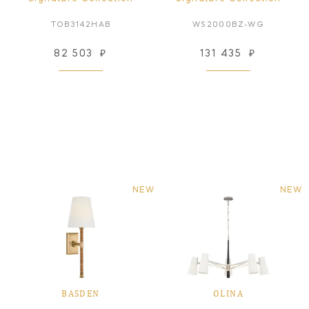
TOB3142HAB
WS2000BZ-WG
82 503
₽
131 435
₽
NEW
NEW
BASDEN
OLINA