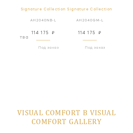
ollection
Signature Collection
Signature Collection
Signatur
SN-L
AH2040NB-L
AH2040GM-L
AH2
114 175
₽
114 175
₽
114
оизводства
Под заказ
Под заказ
VISUAL COMFORT В VISUAL
COMFORT GALLERY