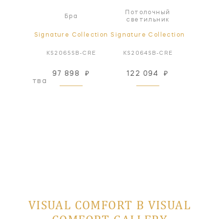
Потолочный
Пот
ра
Бра
светильник
све
ollection
Signature Collection
Signature Collection
Signatur
N-BLS
KS2065SB-CRE
KS2064SB-CRE
KS40
97 898
₽
122 094
₽
462
оизводства
VISUAL COMFORT В VISUAL