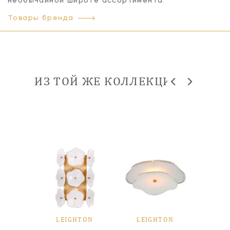
необычайной широте ассортимента.
Товары бренда
ИЗ ТОЙ ЖЕ КОЛЛЕКЦИИ
TON
LEIGHTON
LEIGHTON
LE