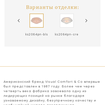
Варианты отделки:
2064sb-cre
ks2064pn-bls
ks2064pn-cre
ks2064sb-b
Американский бренд Visual Comfort & Co впервые
был представлен в 1987 году. Более чем через
четверть века фабрика завоевала одну из
лидирующих позиций на рынке благодаря
узнаваемому дизайну, безупречному качеству и