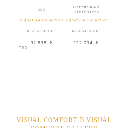
Потолочный
Пот
ра
Бра
светильник
све
ollection
Signature Collection
Signature Collection
Signatur
N-BLS
KS2065SB-CRE
KS2064SB-CRE
KS40
97 898
₽
122 094
₽
462
оизводства
VISUAL COMFORT В VISUAL