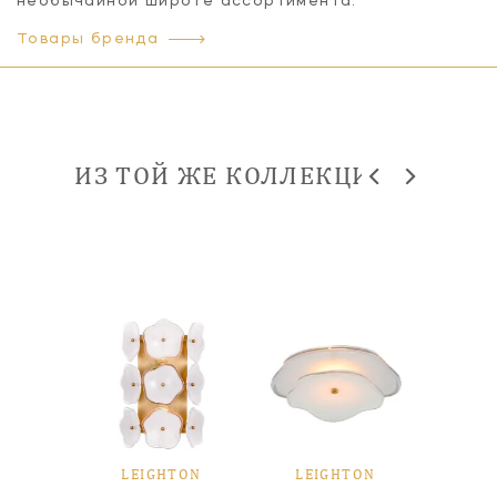
необычайной широте ассортимента.
Товары бренда
ИЗ ТОЙ ЖЕ КОЛЛЕКЦИИ
TON
LEIGHTON
LEIGHTON
LE