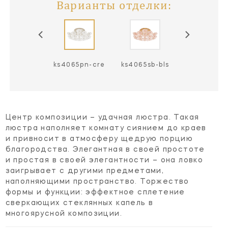
Варианты отделки:
4065pn-bls
ks4065pn-cre
ks4065sb-bls
ks4065sb-c
Центр композиции – удачная люстра. Такая
люстра наполняет комнату сиянием до краев
и привносит в атмосферу щедрую порцию
благородства. Элегантная в своей простоте
и простая в своей элегантности – она ловко
заигрывает с другими предметами,
наполняющими пространство. Торжество
формы и функции: эффектное сплетение
сверкающих стеклянных капель в
многоярусной композиции.