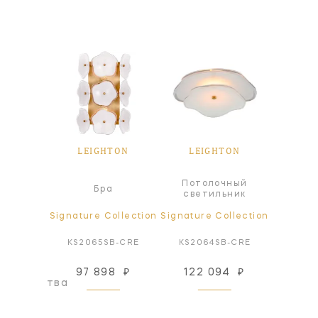
TON
LEIGHTON
LEIGHTON
LE
Потолочный
Пот
ра
Бра
светильник
све
ollection
Signature Collection
Signature Collection
Signatur
N-BLS
KS2065SB-CRE
KS2064SB-CRE
KS40
97 898
₽
122 094
₽
462
оизводства