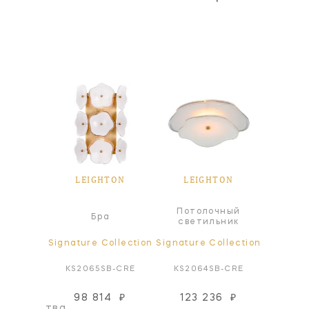
TON
LEIGHTON
LEIGHTON
LE
Потолочный
Пот
ра
Бра
светильник
све
ollection
Signature Collection
Signature Collection
Signatur
N-BLS
KS2065SB-CRE
KS2064SB-CRE
KS40
98 814
₽
123 236
₽
466
оизводства