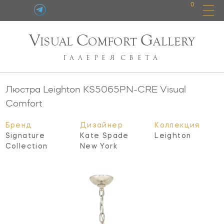
0
V
C
G
ISUAL
OMFORT
ALLERY
ГАЛЕРЕЯ
СВЕТА
Люстра Leighton
KS5065PN-CRE
Visual
Comfort
Бренд
Дизайнер
Коллекция
Signature
Kate Spade
Leighton
Collection
New York