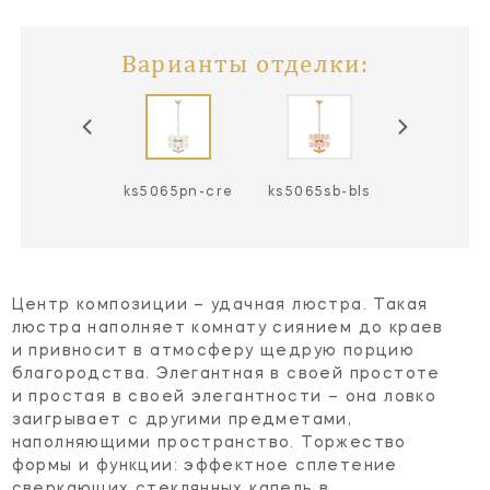
Варианты отделки:
s5065pn-bls
ks5065pn-cre
ks5065sb-bls
Центр композиции – удачная люстра. Такая
люстра наполняет комнату сиянием до краев
и привносит в атмосферу щедрую порцию
благородства. Элегантная в своей простоте
и простая в своей элегантности – она ловко
заигрывает с другими предметами,
наполняющими пространство. Торжество
формы и функции: эффектное сплетение
сверкающих стеклянных капель в