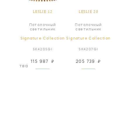
IE
LESLIE 12
LESLIE 20
LES
Потолочный
Потолочный
Пот
ра
светильник
светильник
све
ollection
Signature Collection
Signature Collection
Signatur
GI-FA
SK4205GI
SK4207GI
SK4
115 987
₽
205 739
₽
116
оизводства