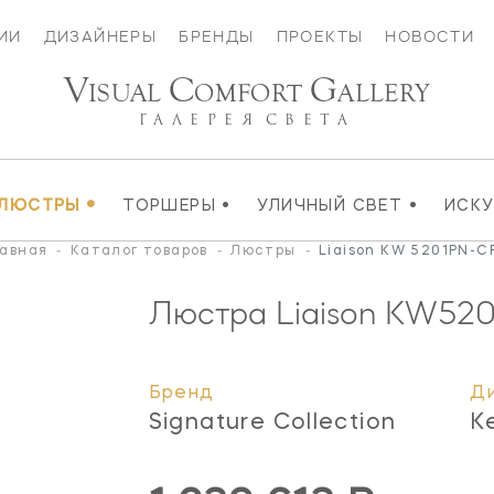
ИИ
ДИЗАЙНЕРЫ
БРЕНДЫ
ПРОЕКТЫ
НОВОСТИ
V
C
G
ISUAL
OMFORT
ALLERY
ГАЛЕРЕЯ
СВЕТА
•
•
•
ЛЮСТРЫ
ТОРШЕРЫ
УЛИЧНЫЙ СВЕТ
ИСК
авная
-
Каталог товаров
-
Люстры
-
Liaison KW 5201PN-
Люстра Liaison
KW520
Бренд
Д
Signature Collection
K