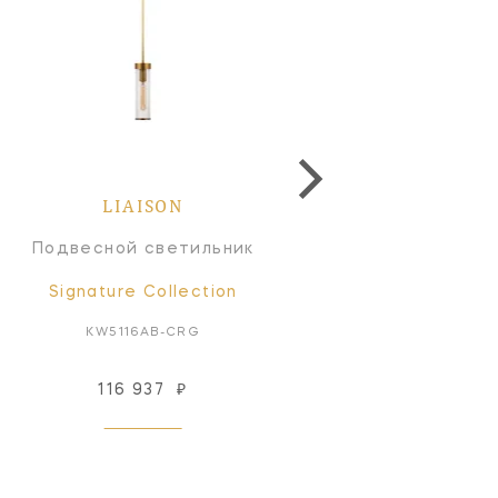
LIAISON
LIAISON
Подвесной светильник
Линейный светильн
Signature Collection
Signature Collectio
KW5116AB-CRG
KW5203AB-CRG
116 937
₽
466 710
₽