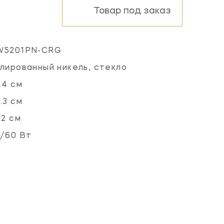
Товар под заказ
W5201PN-CRG
лированный никель, стекло
.4 см
.3 см
.2 см
/60 Вт