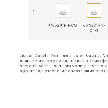
1BZ-CG
KW5201BZ-
KW5201PN-CG
KW5201PN-
CRG
CRG
Liaison Double Tier - люстра от бренда V
сиянием до краев и привносит в атмосфе
элегантности – она ловко заигрывает с
эффектное сплетение сверкающих стекля