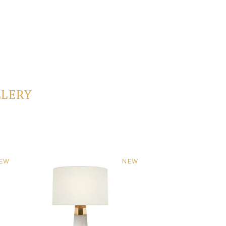
LLERY
EW
NEW