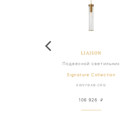
LIAISON
LIAISON
Люстра
Подвесной светильник
Signature Collection
Signature Collection
KW5202AB-CG
KW5118AB-CRG
1 676 378
₽
106 926
₽
Под заказ