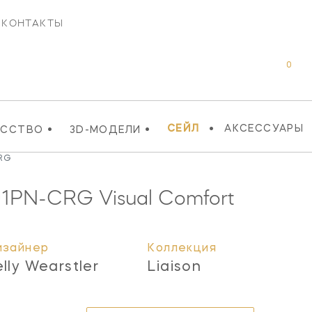
КОНТАКТЫ
0
•
•
•
СЕЙЛ
АКСЕССУАРЫ
УССТВО
3D-МОДЕЛИ
CRG
1PN-CRG
Visual Comfort
изайнер
Коллекция
elly Wearstler
Liaison