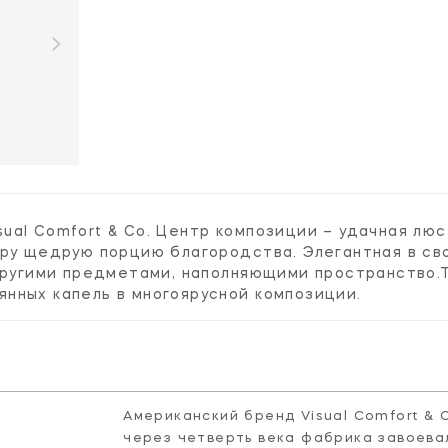
isual Comfort & Co. Центр композиции – удачная лю
ру щедрую порцию благородства. Элегантная в св
 другими предметами, наполняющими пространство.
нных капель в многоярусной композиции.
Американский бренд Visual Comfort & 
через четверть века фабрика завоева