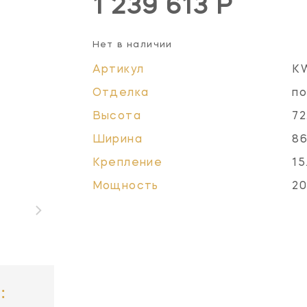
1 239 613 Р
Нет в наличии
Артикул
K
Отделка
по
Высота
72
Ширина
86
Крепление
15
Мощность
20
: