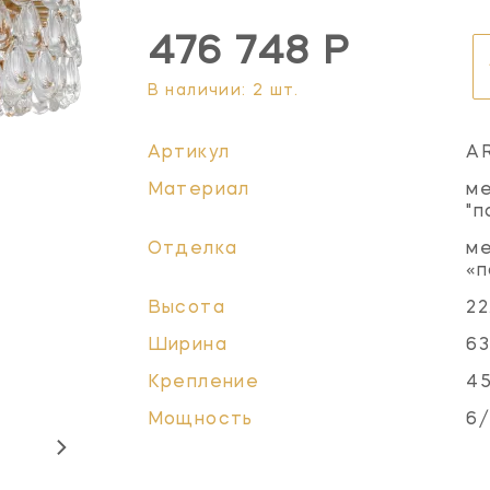
476 748 Р
В наличии: 2 шт.
Артикул
A
Материал
ме
"п
Отделка
ме
«п
Высота
22
Ширина
63
Крепление
45
Мощность
6/