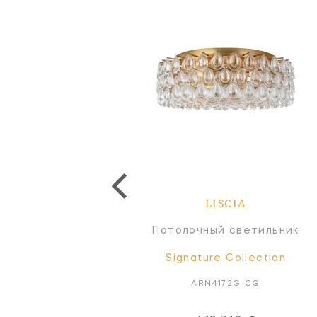
LISCIA
LISCIA
Бра
Потолочный светильник
Signature Collection
Signature Collection
ARN2170G-CG
ARN4172G-CG