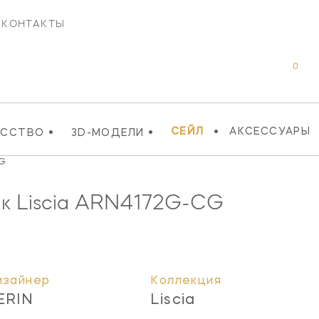
КОНТАКТЫ
0
•
•
•
СЕЙЛ
АКСЕССУАРЫ
УССТВО
3D-МОДЕЛИ
CG
 Liscia
ARN4172G-CG
изайнер
Коллекция
ERIN
Liscia