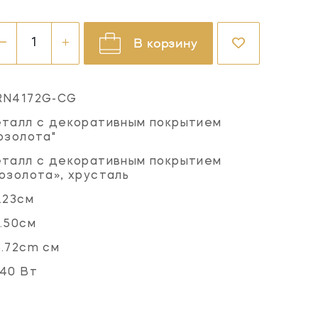
В корзину
RN4172G-CG
талл с декоративным покрытием
озолота"
талл с декоративным покрытием
озолота», хрусталь
.23см
.50см
.72cm см
40 Вт