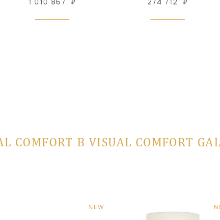
1 010 867
₽
274 712
₽
AL COMFORT В VISUAL COMFORT GA
NEW
N