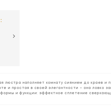
:
кая люстра наполняет комнату сиянием до краев и
оте и простая в своей элегантности – она ловко з
формы и функции: эффектное сплетение сверкающи