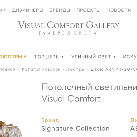
ИИ
ДИЗАЙНЕРЫ
БРЕНДЫ
ПРОЕКТЫ
НОВОСТИ
V
C
G
ISUAL
OMFORT
ALLERY
ГАЛЕРЕЯ
СВЕТА
•
•
•
ЛЮСТРЫ
ТОРШЕРЫ
УЛИЧНЫЙ СВЕТ
ИСК
лавная
-
Каталог товаров
-
Люстры
-
Liscia ARN 4172G-
Потолочный светильник
Visual Comfort
Бренд
Д
Signature Collection
A