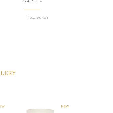
274 712
₽
794 552
₽
Под заказ
Под заказ
LLERY
EW
NEW