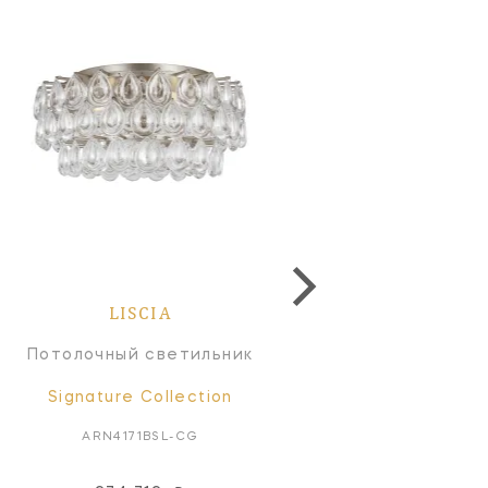
LISCIA
LISCIA
Потолочный светильник
Люстра
Signature Collection
Signature Collectio
ARN4171BSL-CG
ARN5173PN-CG