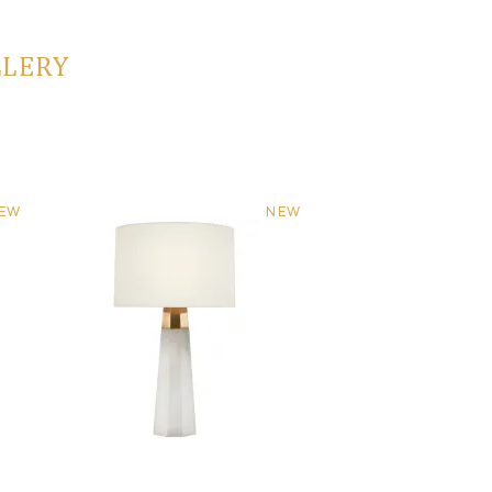
LLERY
EW
NEW