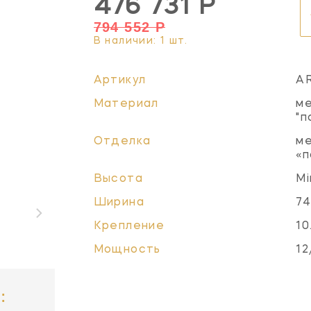
476 731 Р
794 552 Р
В наличии: 1 шт.
Артикул
A
Материал
ме
"п
Отделка
ме
«п
Высота
Mi
Ширина
74
Крепление
10
Мощность
12
: