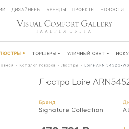
ИИ
ДИЗАЙНЕРЫ
БРЕНДЫ
ПРОЕКТЫ
НОВОСТИ
V
C
G
ISUAL
OMFORT
ALLERY
ГАЛЕРЕЯ
СВЕТА
•
•
•
ЛЮСТРЫ
ТОРШЕРЫ
УЛИЧНЫЙ СВЕТ
ИСК
лавная
-
Каталог товаров
-
Люстры
-
Loire ARN 5452G-W
Люстра Loire
ARN545
Бренд
Д
Signature Collection
A