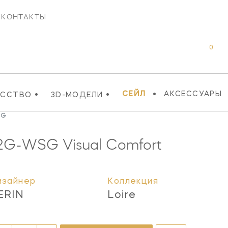
КОНТАКТЫ
0
•
•
•
СЕЙЛ
АКСЕССУАРЫ
УССТВО
3D-МОДЕЛИ
SG
2G-WSG
Visual Comfort
изайнер
Коллекция
ERIN
Loire