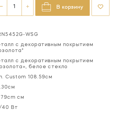
В корзину
RN5452G-WSG
талл с декоративным покрытием
озолота"
талл с декоративным покрытием
озолота», белое стекло
n. Custom 108.59см
.30см
.79cm см
/40 Вт