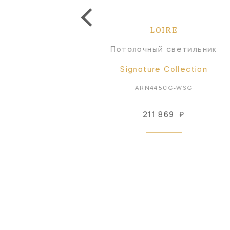
LOIRE
LOIRE
Люстра
Потолочный светильник
Signature Collection
Signature Collection
ARN5450PN-CSG
ARN4450G-WSG
863 636
₽
211 869
₽
Под заказ