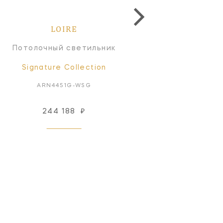
LOIRE
LOIRE
Потолочный светильник
Люстра
Signature Collection
Signature Collectio
ARN4451G-WSG
ARN5452G-WSG
794 552
476 731
244 188
₽