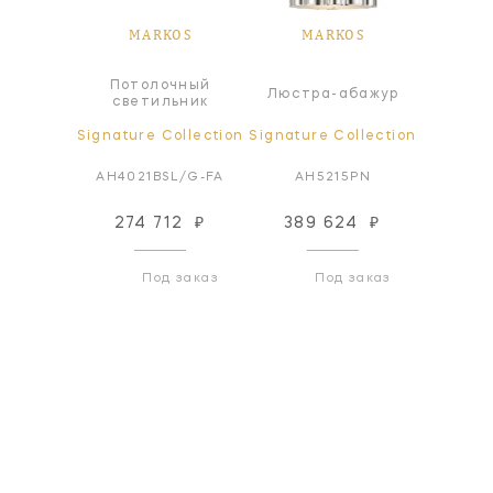
OS
MARKOS
MARKOS
M
чный
Потолочный
Люстра-абажур
Люстр
ьник
светильник
ollection
Signature Collection
Signature Collection
Signatur
GM-FG
AH4021BSL/G-FA
AH5215PN
AH521
24
₽
274 712
₽
389 624
₽
274
 заказ
Под заказ
Под заказ