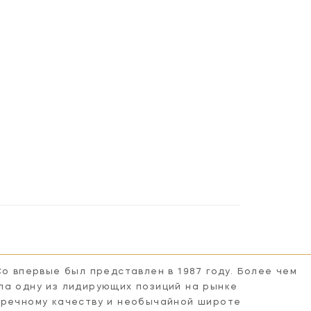
8PN-CG
SK5008PN-FG
SK5008PN-WG
Co впервые был представлен в 1987 году. Более чем
ла одну из лидирующих позиций на рынке
пречному качеству и необычайной широте