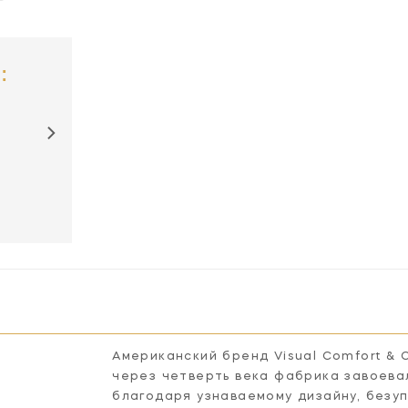
:
SK5008GI-CG
SK5008GI-FG
SK5008GI-WG
SK500
Американский бренд Visual Comfort & 
через четверть века фабрика завоева
благодаря узнаваемому дизайну, безу