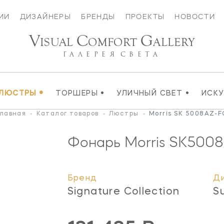
ИИ
ДИЗАЙНЕРЫ
БРЕНДЫ
ПРОЕКТЫ
НОВОСТИ
V
C
G
ISUAL
OMFORT
ALLERY
ГАЛЕРЕЯ
СВЕТА
•
•
•
ЛЮСТРЫ
ТОРШЕРЫ
УЛИЧНЫЙ СВЕТ
ИСК
Главная
-
Каталог товаров
-
Люстры
-
Morris SK 5008AZ-
Фонарь Morris
SK500
Бренд
Д
Signature Collection
S