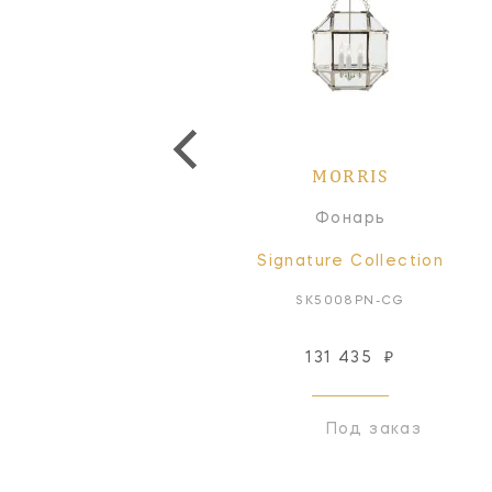
MORRIS
MORRIS
Фонарь
Фонарь
Signature Collection
Signature Collection
SK5034PN-WG
SK5008PN-CG
510 206
₽
131 435
₽
Под заказ
Под заказ