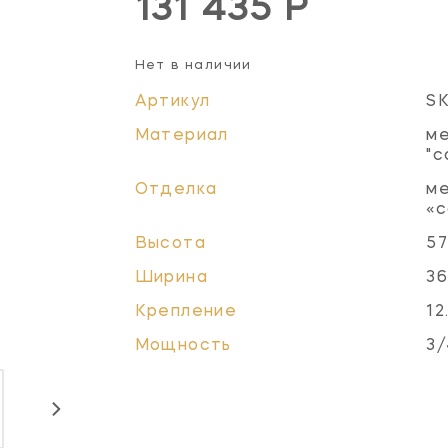
131 435 Р
Нет в наличии
Артикул
S
Материал
ме
"с
Отделка
ме
«с
Высота
57
Ширина
36
Крепление
12
Мощность
3/