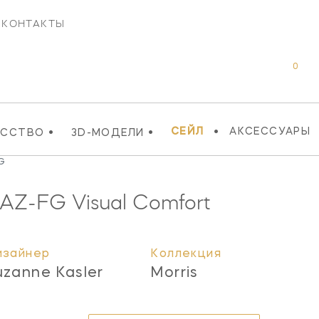
КОНТАКТЫ
0
•
•
•
СЕЙЛ
АКСЕССУАРЫ
УССТВО
3D-МОДЕЛИ
FG
8AZ-FG
Visual Comfort
изайнер
Коллекция
uzanne Kasler
Morris