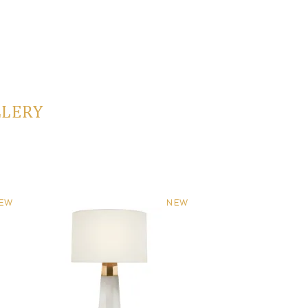
LLERY
EW
NEW