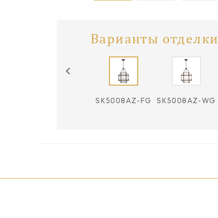
Варианты отделки
SK5008AZ-CG
SK5008AZ-FG
SK5008AZ-WG