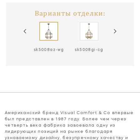
Варианты отделки:
5008az-fg
sk5008az-wg
sk5008gi-cg
sk5008gi-
Американский бренд Visual Comfort & Co впервые
был представлен в 1987 году. Более чем через
четверть века фабрика завоевала одну из
лидирующих позиций на рынке благодаря
узнаваемому дизайну, безупречному качеству и