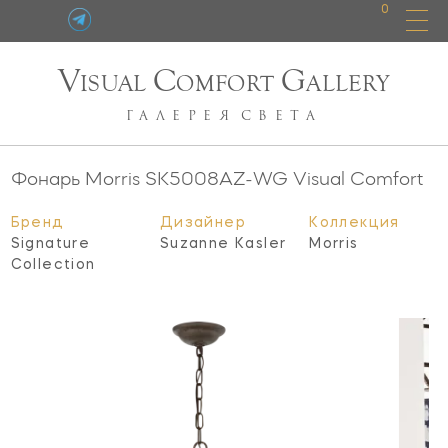
0
V
C
G
ISUAL
OMFORT
ALLERY
ГАЛЕРЕЯ
СВЕТА
Фонарь Morris
SK5008AZ-WG
Visual Comfort
Бренд
Дизайнер
Коллекция
Signature
Suzanne Kasler
Morris
Collection