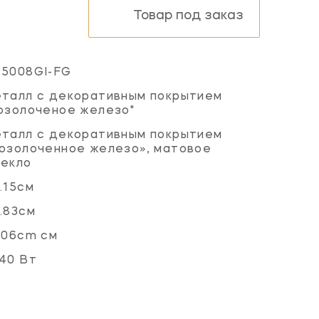
Товар под заказ
K5008GI-FG
талл с декоративным покрытием
озолоченое железо"
талл с декоративным покрытием
озолоченное железо», матовое
текло
.15см
.83см
.06cm см
40 Вт