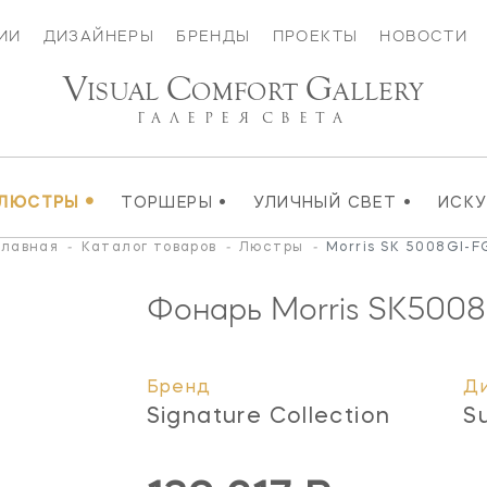
ИИ
ДИЗАЙНЕРЫ
БРЕНДЫ
ПРОЕКТЫ
НОВОСТИ
V
C
G
ISUAL
OMFORT
ALLERY
ГАЛЕРЕЯ
СВЕТА
•
•
•
ЛЮСТРЫ
ТОРШЕРЫ
УЛИЧНЫЙ СВЕТ
ИСК
Главная
-
Каталог товаров
-
Люстры
-
Morris SK 5008GI-F
Фонарь Morris
SK5008
Бренд
Д
Signature Collection
S