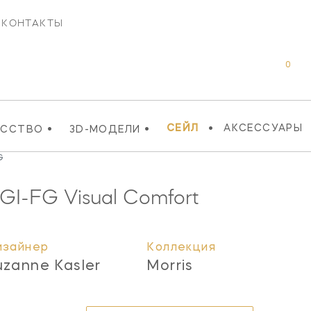
КОНТАКТЫ
0
•
•
•
СЕЙЛ
АКСЕССУАРЫ
УССТВО
3D-МОДЕЛИ
G
GI-FG
Visual Comfort
изайнер
Коллекция
uzanne Kasler
Morris