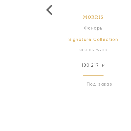
MORRIS
MORRIS
Фонарь
Фонарь
Signature Collection
Signature Collection
SK5034PN-WG
SK5008PN-CG
505 476
₽
130 217
₽
Под заказ
Под заказ