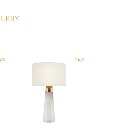
LLERY
EW
NEW