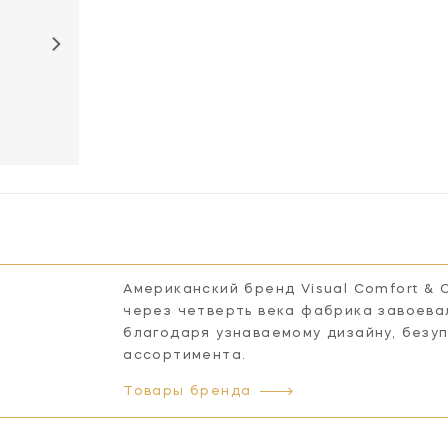
SK5008PN-CG
SK5008PN-FG
SK5008PN-WG
Американский бренд Visual Comfort & 
через четверть века фабрика завоева
благодаря узнаваемому дизайну, безу
ассортимента.
Товары бренда