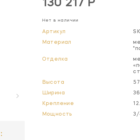
130 217 Р
Нет в наличии
Артикул
S
Материал
ме
"п
Отделка
ме
«п
с
Высота
57
Ширина
36
Крепление
12
Мощность
3/
: