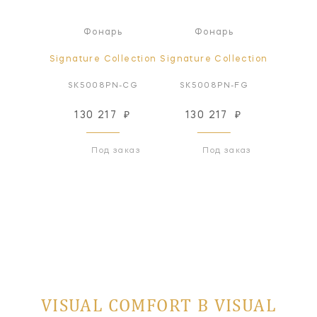
рь
Фонарь
Фонарь
Ф
ollection
Signature Collection
Signature Collection
Signatur
PN-WG
SK5008PN-CG
SK5008PN-FG
SK50
76
₽
130 217
₽
130 217
₽
130
 заказ
Под заказ
Под заказ
VISUAL COMFORT В VISUAL