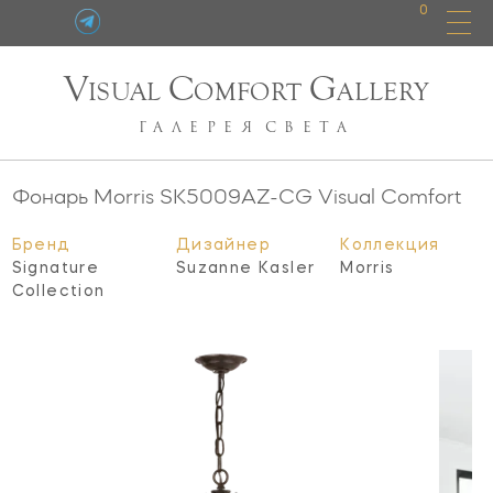
0
V
C
G
ISUAL
OMFORT
ALLERY
ГАЛЕРЕЯ
СВЕТА
Фонарь Morris
SK5009AZ-CG
Visual Comfort
Бренд
Дизайнер
Коллекция
Signature
Suzanne Kasler
Morris
Collection