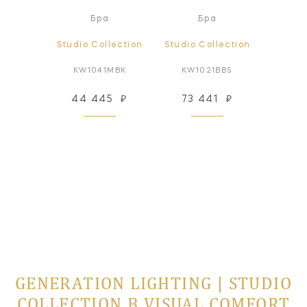
сной
Бра
Бра
ьник
lection
Studio Collection
Studio Collection
Studio
1BBS
KW1041MBK
KW1021BBS
KWL
54
₽
44 445
₽
73 441
₽
66
 заказ
GENERATION LIGHTING | STUDIO
COLLECTION В VISUAL COMFORT