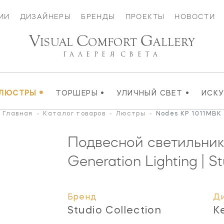
ИИ
ДИЗАЙНЕРЫ
БРЕНДЫ
ПРОЕКТЫ
НОВОСТИ
V
C
G
ISUAL
OMFORT
ALLERY
ГАЛЕРЕЯ
СВЕТА
•
•
•
ЛЮСТРЫ
ТОРШЕРЫ
УЛИЧНЫЙ СВЕТ
ИСК
Главная
-
Каталог товаров
-
Люстры
-
Nodes KP 1011MBK
Подвесной светильни
Generation Lighting | St
Бренд
Д
Studio Collection
K