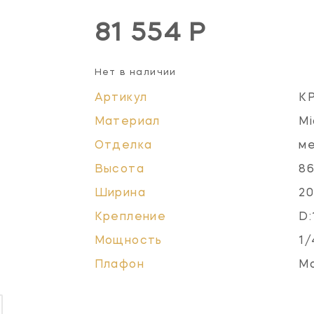
81 554 Р
Нет в наличии
Артикул
K
Материал
Mi
Отделка
ме
Высота
86
Ширина
20
Крепление
D:
Мощность
1/
Плафон
М