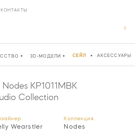
КОНТАКТЫ
0
•
•
•
СЕЙЛ
АКСЕССУАРЫ
УССТВО
3D-МОДЕЛИ
к Nodes
KP1011MBK
udio Collection
изайнер
Коллекция
elly Wearstler
Nodes