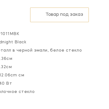
Товар под заказ
P1011MBK
dnight Black
талл в черной эмали, белое стекло
.36см
.32см
12.06cm см
40 Вт
олочное стекло