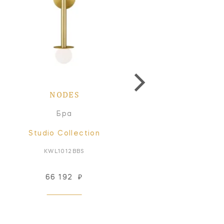
NODES
NODES
Бра
Подвесной светильн
Studio Collection
Studio Collection
KWL1012BBS
KP1001PN
66 192
₽
60 755
₽