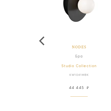
NODES
NODES
одвесной светильник
Бра
Studio Collection
Studio Collection
KP1011BBS
KW1041MBK
81 554
₽
44 445
₽
Под заказ