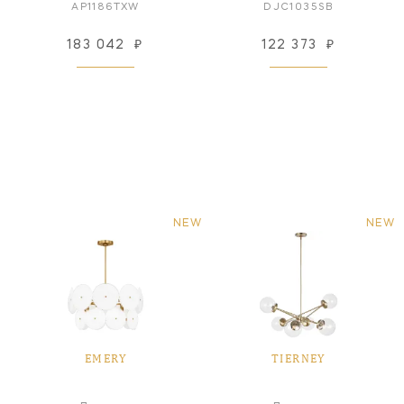
AP1186TXW
DJC1035SB
183 042
₽
122 373
₽
NEW
NEW
EMERY
TIERNEY