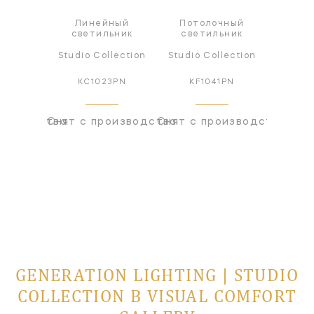
чный
Линейный
Потолочный
Под
ьник
светильник
светильник
све
lection
Studio Collection
Studio Collection
Studio
1AI
KC1023PN
KF1041PN
KP
оизводства
Снят с производства
Снят с производства
Снят с
GENERATION LIGHTING | STUDIO
COLLECTION В VISUAL COMFORT