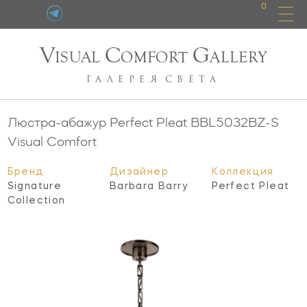
0
V
C
G
ISUAL
OMFORT
ALLERY
ГАЛЕРЕЯ
СВЕТА
Люстра-абажур Perfect Pleat
BBL5032BZ-S
Visual Comfort
Бренд
Дизайнер
Коллекция
Signature
Barbara Barry
Perfect Pleat
Collection