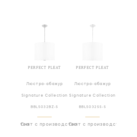
 PLEAT
PERFECT PLEAT
PERFECT PLEAT
PERFE
абажур
Люстра-абажур
Люстра-абажур
Люстр
ollection
Signature Collection
Signature Collection
Signatur
1BZ-S
BBL5032BZ-S
BBL5032SS-S
BBL5
оизводства
Снят с производства
Снят с производства
Снят с