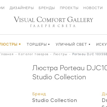
ИИ
ДИЗАЙНЕРЫ
БРЕНДЫ
ПРОЕКТЫ
НОВОСТИ
V
C
G
ISUAL
OMFORT
ALLERY
ГАЛЕРЕЯ
СВЕТА
•
•
•
ЛЮСТРЫ
ТОРШЕРЫ
УЛИЧНЫЙ СВЕТ
ИСК
Главная
-
Каталог товаров
-
Люстры
-
Porteau DJC 1035S
Люстра Porteau
DJC1
Studio Collection
Бренд
Д
Studio Collection
D