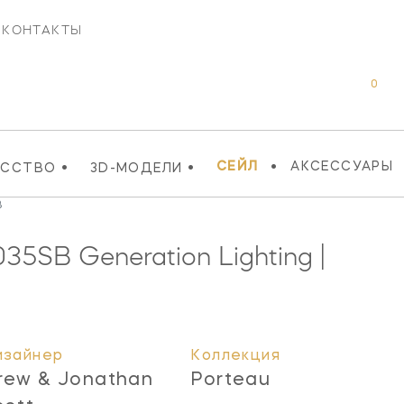
КОНТАКТЫ
0
•
•
•
СЕЙЛ
АКСЕССУАРЫ
УССТВО
3D-МОДЕЛИ
B
035SB
Generation Lighting |
изайнер
Коллекция
rew & Jonathan
Porteau