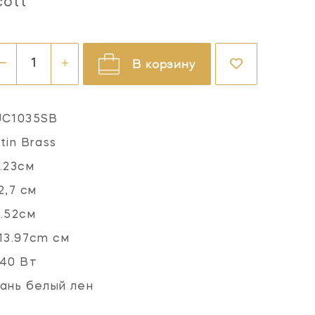
cott
В корзину
JC1035SB
tin Brass
.23см
2,7 см
.52см
13.97cm см
40 Вт
ань белый лен