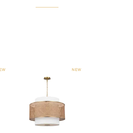
EW
NEW