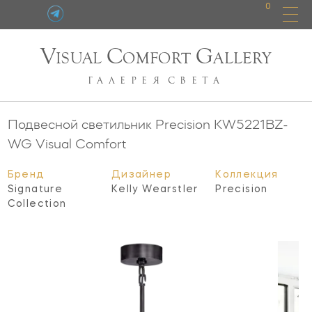
0
V
C
G
ISUAL
OMFORT
ALLERY
ГАЛЕРЕЯ
СВЕТА
Подвесной светильник Precision
KW5221BZ-
WG
Visual Comfort
Бренд
Дизайнер
Коллекция
Signature
Kelly Wearstler
Precision
Collection