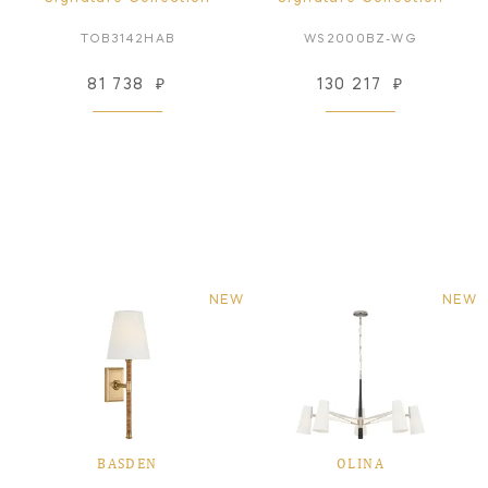
TOB3142HAB
WS2000BZ-WG
81 738
₽
130 217
₽
NEW
NEW
BASDEN
OLINA