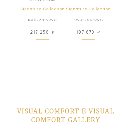
ьник
светильник
све
ollection
Signature Collection
Signature Collection
Signatur
B-CDG
KW5221PN-WG
KW3225AB-WG
KW52
197 505
88
₽
217 256
₽
187 673
₽
 заказ
VISUAL COMFORT В VISUAL
COMFORT GALLERY