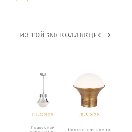
ИЗ ТОЙ ЖЕ КОЛЛЕКЦИИ
SION
PRECISION
PRECISION
PRE
чный
Подвесной
Под
Настольная лампа