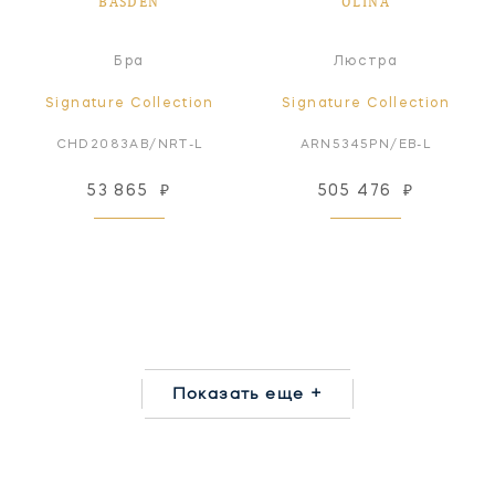
BASDEN
OLINA
Бра
Люстра
Signature Collection
Signature Collection
CHD2083AB/NRT-L
ARN5345PN/EB-L
53 865
₽
505 476
₽
Показать еще +