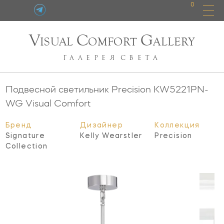
0
V
C
G
ISUAL
OMFORT
ALLERY
ГАЛЕРЕЯ
СВЕТА
Подвесной светильник Precision
KW5221PN-
WG
Visual Comfort
Бренд
Дизайнер
Коллекция
Signature
Kelly Wearstler
Precision
Collection