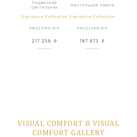
чный
Подвесной
Под
Настольная лампа
ьник
светильник
све
ollection
Signature Collection
Signature Collection
Signatur
B-CDG
KW5221PN-WG
KW3225AB-WG
KW52
197 505
88
₽
217 256
₽
187 673
₽
 заказ
VISUAL COMFORT В VISUAL
COMFORT GALLERY