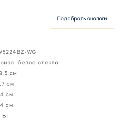
Подобрать аналоги
W5224BZ-WG
онза, белое стекло
9,5 см
,7 см
,4 см
,4 см
 Вт