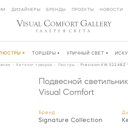
ИИ
ДИЗАЙНЕРЫ
БРЕНДЫ
ПРОЕКТЫ
НОВОСТИ
V
C
G
ISUAL
OMFORT
ALLERY
ГАЛЕРЕЯ
СВЕТА
•
•
•
ЛЮСТРЫ
ТОРШЕРЫ
УЛИЧНЫЙ СВЕТ
ИСК
авная
-
Каталог товаров
-
Люстры
-
Precision KW 5224BZ
Подвесной светильник 
Visual Comfort
Бренд
Д
Signature Collection
K