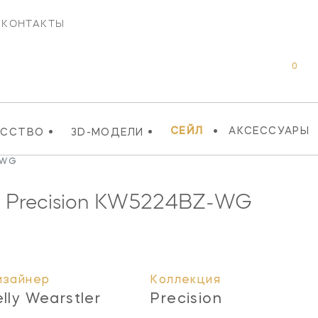
КОНТАКТЫ
0
•
•
•
СЕЙЛ
АКСЕССУАРЫ
УССТВО
3D-МОДЕЛИ
-WG
Precision
KW5224BZ-WG
изайнер
Коллекция
elly Wearstler
Precision