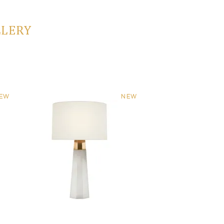
LLERY
EW
NEW