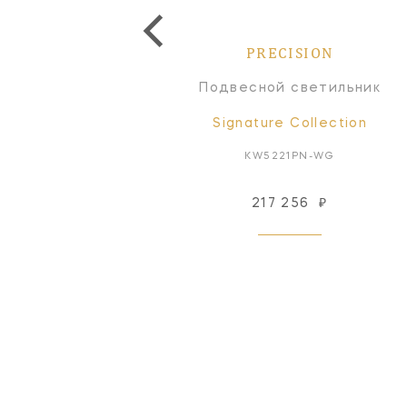
PRECISION
PRECISION
отолочный светильник
Подвесной светильник
Signature Collection
Signature Collection
KW4061AB-CDG
KW5221PN-WG
244 188
₽
217 256
₽
Под заказ