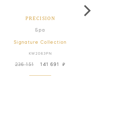
PRECISION
PRECISION
Бра
Торшер
Signature Collection
Signature Collectio
KW2063PN
KW1062AB-WG
236 151
141 691
₽
245 984
₽
Под заказ