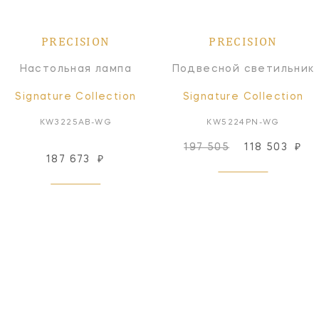
PRECISION
PRECISION
Настольная лампа
Подвесной светильник
Signature Collection
Signature Collection
KW3225AB-WG
KW5224PN-WG
197 505
118 503
₽
187 673
₽