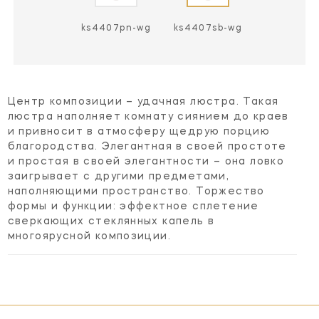
s4407pn-cg
ks4407pn-wg
ks4407sb-wg
Центр композиции – удачная люстра. Такая
люстра наполняет комнату сиянием до краев
и привносит в атмосферу щедрую порцию
благородства. Элегантная в своей простоте
и простая в своей элегантности – она ловко
заигрывает с другими предметами,
наполняющими пространство. Торжество
формы и функции: эффектное сплетение
сверкающих стеклянных капель в
многоярусной композиции.