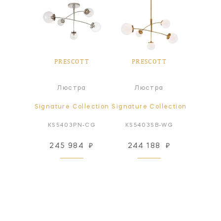
OTT
PRESCOTT
PRESCOTT
PR
Пот
а
Люстра
Люстра
све
ollection
Signature Collection
Signature Collection
Signatur
BZ-WG
KS5403PN-CG
KS5403SB-WG
KS44
53
₽
245 984
₽
244 188
₽
147
 заказ