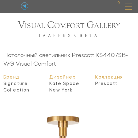
0
V
C
G
ISUAL
OMFORT
ALLERY
ГАЛЕРЕЯ
СВЕТА
Потолочный светильник Prescott
KS4407SB-
WG
Visual Comfort
Бренд
Дизайнер
Коллекция
Signature
Kate Spade
Prescott
Collection
New York