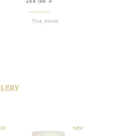
244 188
₽
489 317
₽
Под заказ
Под заказ
LLERY
EW
NEW