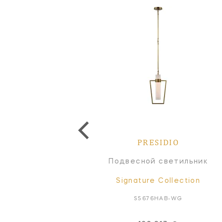
PRESIDIO
PRESIDIO
Бра
Подвесной светильник
Signature Collection
Signature Collection
S2168PN-CG
S5676HAB-WG