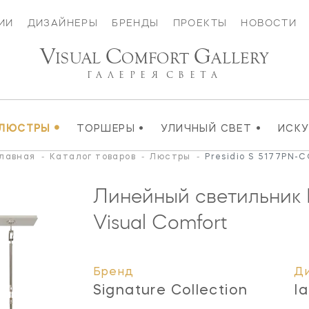
ИИ
ДИЗАЙНЕРЫ
БРЕНДЫ
ПРОЕКТЫ
НОВОСТИ
V
C
G
ISUAL
OMFORT
ALLERY
ГАЛЕРЕЯ
СВЕТА
•
•
•
ЛЮСТРЫ
ТОРШЕРЫ
УЛИЧНЫЙ СВЕТ
ИСК
лавная
-
Каталог товаров
-
Люстры
-
Presidio S 5177PN-
Линейный светильник 
Visual Comfort
Бренд
Д
Signature Collection
Ia