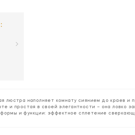
:
кая люстра наполняет комнату сиянием до краев и
оте и простая в своей элегантности – она ловко з
формы и функции: эффектное сплетение сверкающи