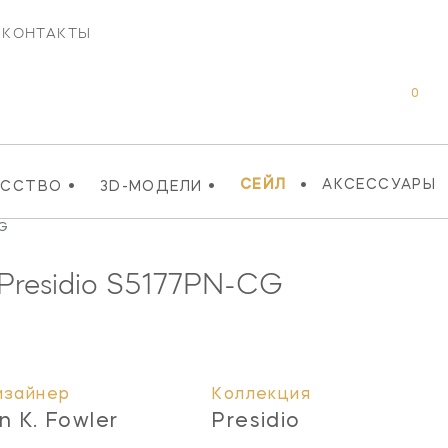
КОНТАКТЫ
0
•
•
•
СЕЙЛ
АКСЕССУАРЫ
УССТВО
3D-МОДЕЛИ
CG
Presidio
S5177PN-CG
изайнер
Коллекция
n K. Fowler
Presidio