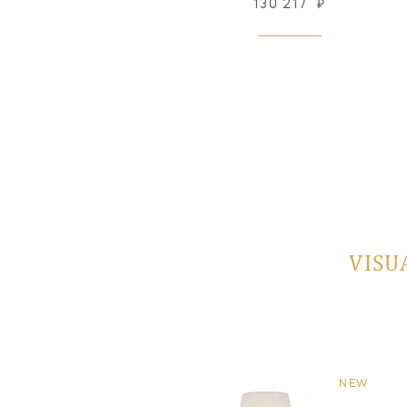
120 299
₽
130 217
₽
Под заказ
VISU
NEW