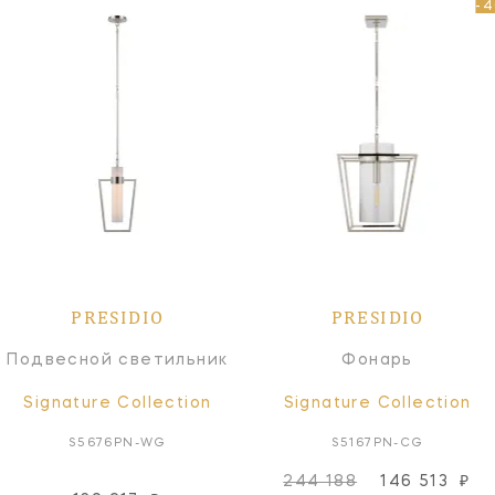
-
PRESIDIO
PRESIDIO
Подвесной светильник
Фонарь
Signature Collection
Signature Collection
S5676PN-WG
S5167PN-CG
244 188
146 513
₽