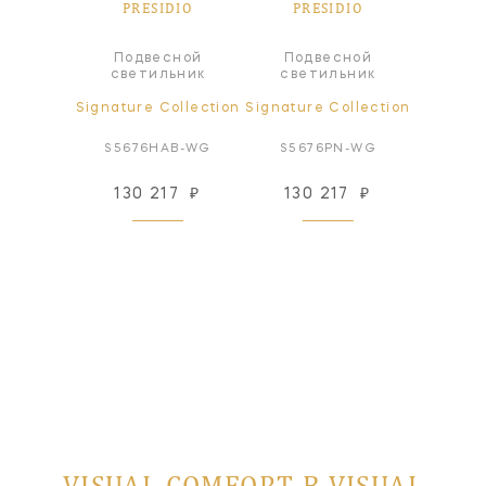
DIO
PRESIDIO
PRESIDIO
PR
Подвесной
Подвесной
а
Ф
светильник
светильник
ollection
Signature Collection
Signature Collection
Signatur
N-CG
S5676HAB-WG
S5676PN-WG
S51
244 18
99
₽
130 217
₽
130 217
₽
 заказ
VISUAL COMFORT В VISUAL