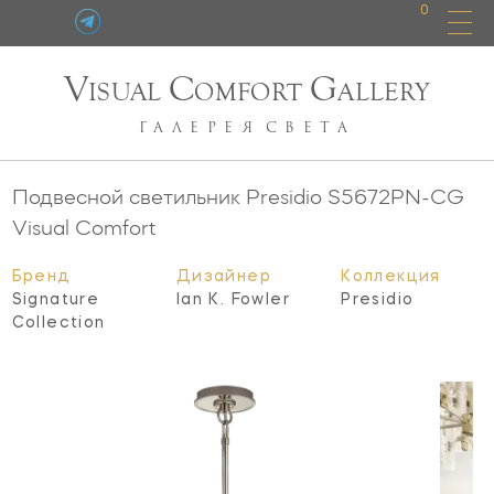
0
V
C
G
ISUAL
OMFORT
ALLERY
ГАЛЕРЕЯ
СВЕТА
Подвесной светильник Presidio
S5672PN-CG
Visual Comfort
Бренд
Дизайнер
Коллекция
Signature
Ian K. Fowler
Presidio
Collection