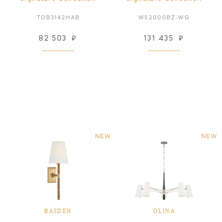
TOB3142HAB
WS2000BZ-WG
82 503
₽
131 435
₽
NEW
NEW
BASDEN
OLINA