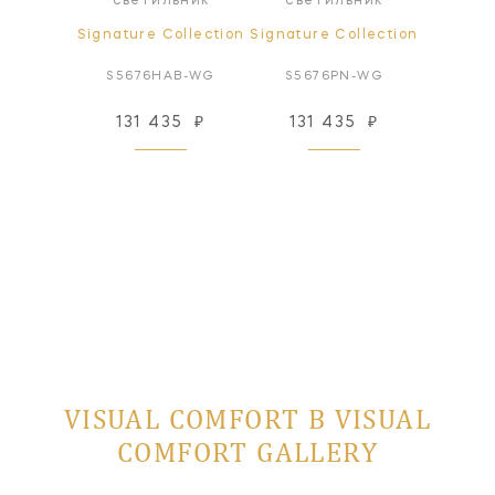
светильник
светильник
ollection
Signature Collection
Signature Collection
Signatur
N-CG
S5676HAB-WG
S5676PN-WG
S51
246 47
24
₽
131 435
₽
131 435
₽
 заказ
VISUAL COMFORT В VISUAL
COMFORT GALLERY