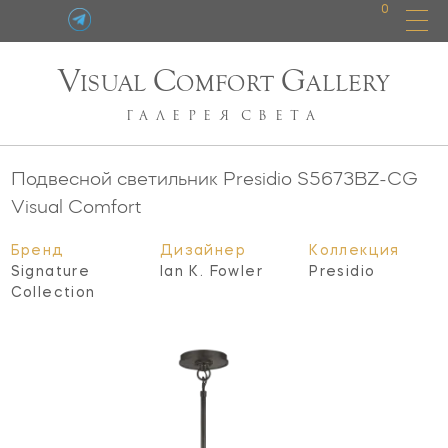
0
V
C
G
ISUAL
OMFORT
ALLERY
ГАЛЕРЕЯ
СВЕТА
Подвесной светильник Presidio
S5673BZ-CG
Visual Comfort
Бренд
Дизайнер
Коллекция
Signature
Ian K. Fowler
Presidio
Collection