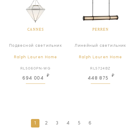
CANNES
PERREN
Подвесной светильник
Линейный светильник
Ralph Lauren Home
Ralph Lauren Home
RL5060PN-WG
RL5724BZ
₽
₽
694 004
448 875
1
2
3
4
5
6